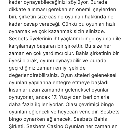
kadar oynayabileceğinizi söylüyor. Burada
dikkate alınması gereken en önemli şeylerden
biri, şirketin size casino oyunları hakkında ne
kadar cevap vereceği. Çünkü bu oyunları hızlı
oynamak ve çok kazanmak sizin elinizde.
Sesbets üyelerinin ihtiyaçlarını bingo oyunları ile
karşılamayı başaran bir şirkettir. Bu size her
zaman en çok yardımcı olur. Bahis şirketinin bir
üyesi olarak, oyunu oynayabilir ve burada
geçirdiğiniz zamanı en iyi şekilde
değerlendirebilirsiniz. Oyun siteleri geleneksel
oyunları yapılarına entegre etmeye başladı.
İnsanlar uzun zamandır geleneksel oyunlar
oynuyorlar, ancak 17. Yüzyıldan beri onlarla
daha fazla ilgileniyorlar. Olası çevrimiçi bingo
oyunları eğlenceli ve heyecan vericidir. Sesbets
bingo oynarken eğlenecek. Sesbets Bahis
Şirketi, Sesbets Casino Oyunları her zaman en