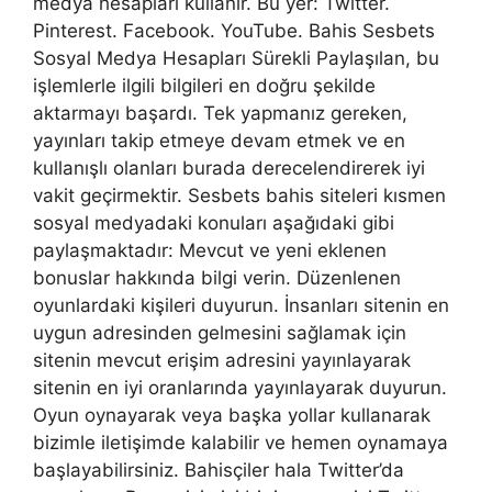
medya hesapları kullanır. Bu yer: Twitter.
Pinterest. Facebook. YouTube. Bahis Sesbets
Sosyal Medya Hesapları Sürekli Paylaşılan, bu
işlemlerle ilgili bilgileri en doğru şekilde
aktarmayı başardı. Tek yapmanız gereken,
yayınları takip etmeye devam etmek ve en
kullanışlı olanları burada derecelendirerek iyi
vakit geçirmektir. Sesbets bahis siteleri kısmen
sosyal medyadaki konuları aşağıdaki gibi
paylaşmaktadır: Mevcut ve yeni eklenen
bonuslar hakkında bilgi verin. Düzenlenen
oyunlardaki kişileri duyurun. İnsanları sitenin en
uygun adresinden gelmesini sağlamak için
sitenin mevcut erişim adresini yayınlayarak
sitenin en iyi oranlarında yayınlayarak duyurun.
Oyun oynayarak veya başka yollar kullanarak
bizimle iletişimde kalabilir ve hemen oynamaya
başlayabilirsiniz. Bahisçiler hala Twitter’da