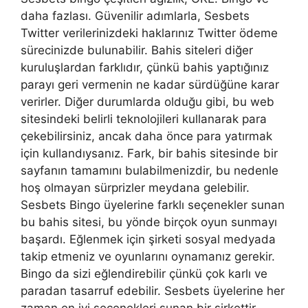
daha fazlası. Güvenilir adımlarla, Sesbets
Twitter verilerinizdeki haklarınız Twitter ödeme
sürecinizde bulunabilir. Bahis siteleri diğer
kuruluşlardan farklıdır, çünkü bahis yaptığınız
parayı geri vermenin ne kadar sürdüğüne karar
verirler. Diğer durumlarda olduğu gibi, bu web
sitesindeki belirli teknolojileri kullanarak para
çekebilirsiniz, ancak daha önce para yatırmak
için kullandıysanız. Fark, bir bahis sitesinde bir
sayfanın tamamını bulabilmenizdir, bu nedenle
hoş olmayan sürprizler meydana gelebilir.
Sesbets Bingo üyelerine farklı seçenekler sunan
bu bahis sitesi, bu yönde birçok oyun sunmayı
başardı. Eğlenmek için şirketi sosyal medyada
takip etmeniz ve oyunlarını oynamanız gerekir.
Bingo da sizi eğlendirebilir çünkü çok karlı ve
paradan tasarruf edebilir. Sesbets üyelerine her