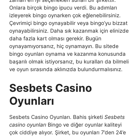
zaman en iyi seçenekleri sunan bir şirkettir.
Onlara birçok bingo ipucu verdi. Bu adımları
izleyerek bingo oynarken çok eğlenebilirsiniz.
Çevrimiçi bingo oynayabilir veya bingo’yu bizzat
oynayabilirsiniz. Daha sık kazanmak için elinizde
daha fazla kart olması gerekir. Bugün
oynayamıyorsanız, hiç oynamayın. Bu sitede
bingo oyunları oynama ve kazanma konusunda
başarılı olmak istiyorsanız, bu kuralları da bilmeli
ve oyun sırasında aklınızda bulundurmalısınız.
Sesbets Casino
Oyunları
Sesbets Casino Oyunları. Bahis şirketi
Sesbets
casino oyunları
Bingo ve diğer oyunlar kaliteyi
çok ciddiye alıyor. Şirket, bu oyunları 7’den 24’e