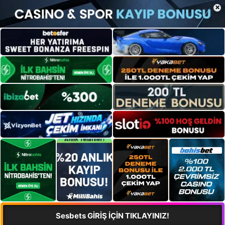
×
Sesbets GİRİŞ İÇİN TIKLAYINIZ!