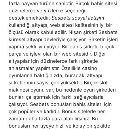
fazla hayvan türüne sahiptir. Birçok bahis sitesi
düzinelerce ve yüzlerce seçeneği
desteklemektedir.
Sesbets sosyal i̇letişim
kullandığı altyapı, web sitesi kalitesinin iyi bir
ölçüsü olarak kabul edilir. Nişan şirketi Sesbets
küresel altyapı devleriyle çalışıyor. Şirketin işleri
yapma şekli iyi uyuyor. Bir bahis şirketi, birçok
parça ve işlevi olan bir web sitesidir. Diğer
altyapılar için düzinelerce farklı şirketle
anlaşmalar yapılmıştır. Özellikle casino
oyunlarına baktığınızda, buradaki altyapı
şirketlerinin sayısı çok yüksektir. Birçok slot
makinesi oyunu var, bu nedenle oyun şirketleri
bunları çalıştırmak için farklı sağlayıcılarla
çalışıyor. Sesbets bonusları bahis siteleri için
çok popüler ve karlıdır. Bonus sitelerle her
zaman daha fazla para alabilirsiniz. Bu
bonusları her üyeye hızlı ve kolay bir şekilde