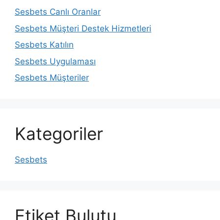
Sesbets Canlı Oranlar
Sesbets Müşteri Destek Hizmetleri
Sesbets Katılın
Sesbets Uygulaması
Sesbets Müşteriler
Kategoriler
Sesbets
Etiket Bulutu