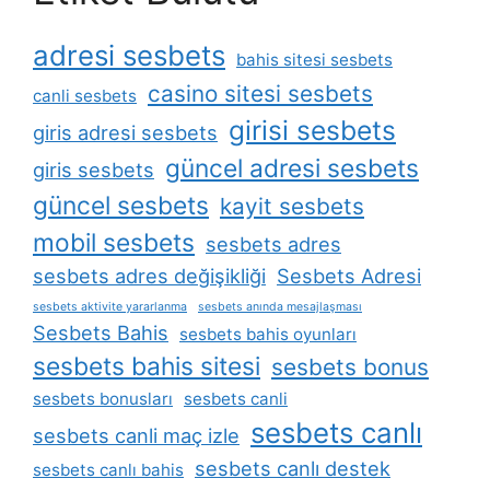
adresi sesbets
bahis sitesi sesbets
casino sitesi sesbets
canli sesbets
girisi sesbets
giris adresi sesbets
güncel adresi sesbets
giris sesbets
güncel sesbets
kayit sesbets
mobil sesbets
sesbets adres
sesbets adres değişikliği
Sesbets Adresi
sesbets aktivite yararlanma
sesbets anında mesajlaşması
Sesbets Bahis
sesbets bahis oyunları
sesbets bahis sitesi
sesbets bonus
sesbets bonusları
sesbets canli
sesbets canlı
sesbets canli maç izle
sesbets canlı destek
sesbets canlı bahis