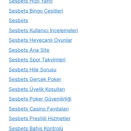
Sesbets Hızlı Yanıt
Sesbets Bingo Çeşitleri
Sesbets
Sesbets Kullanıcı İncelemeleri
Sesbets Heyecanlı Oyunlar
Sesbets Ana Site
Sesbets Spor Takvimleri
Sesbets Hile Sorusu
Sesbets Gerçek Poker
Sesbets Üyelik Koşulları
Sesbets Poker Güvenilirliği
Sesbets Casino Faydaları
Sesbets Prestijli Hizmetler
Sesbets Bahis Kontrolü