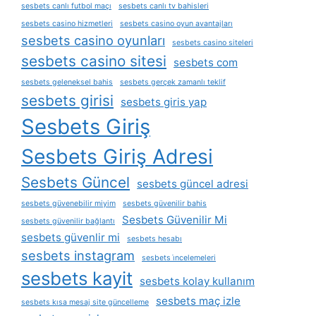
sesbets canlı futbol maçı
sesbets canlı tv bahisleri
sesbets casino hizmetleri
sesbets casino oyun avantajları
sesbets casino oyunları
sesbets casino siteleri
sesbets casino sitesi
sesbets com
sesbets geleneksel bahis
sesbets gerçek zamanlı teklif
sesbets girisi
sesbets giris yap
Sesbets Giriş
Sesbets Giriş Adresi
Sesbets Güncel
sesbets güncel adresi
sesbets güvenebilir miyim
sesbets güvenilir bahis
Sesbets Güvenilir Mi
sesbets güvenilir bağlantı
sesbets güvenlir mi
sesbets hesabı
sesbets instagram
sesbets i̇ncelemeleri
sesbets kayit
sesbets kolay kullanım
sesbets maç izle
sesbets kısa mesaj site güncelleme