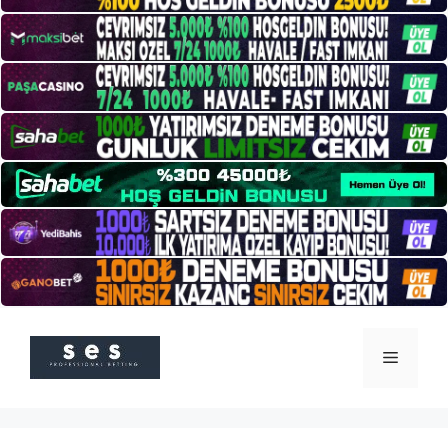
İçeriğe
atla
Menü