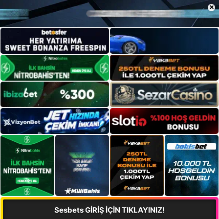
×
Sesbets GİRİŞ İÇİN TIKLAYINIZ!