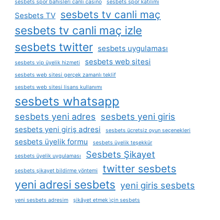
sesbets spor bahisleri canlı casino
sesbets spor katılımı
sesbets tv canli maç
Sesbets TV
sesbets tv canli maç izle
sesbets twitter
sesbets uygulaması
sesbets web sitesi
sesbets vip üyelik hizmeti
sesbets web sitesi gerçek zamanlı teklif
sesbets web sitesi lisans kullanımı
sesbets whatsapp
sesbets yeni adres
sesbets yeni giris
sesbets yeni giriş adresi
sesbets ücretsiz oyun seçenekleri
sesbets üyelik formu
sesbets üyelik teşekkür
Sesbets Şikayet
sesbets üyelik uygulaması
twitter sesbets
sesbets şikayet bildirme yöntemi
yeni adresi sesbets
yeni giris sesbets
yeni sesbets adresim
şikâyet etmek i̇çin sesbets