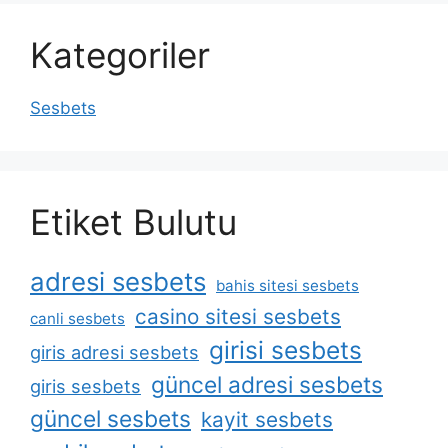
Kategoriler
Sesbets
Etiket Bulutu
adresi sesbets
bahis sitesi sesbets
casino sitesi sesbets
canli sesbets
girisi sesbets
giris adresi sesbets
güncel adresi sesbets
giris sesbets
güncel sesbets
kayit sesbets