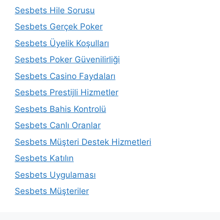
Sesbets Hile Sorusu
Sesbets Gerçek Poker
Sesbets Üyelik Koşulları
Sesbets Poker Güvenilirliği
Sesbets Casino Faydaları
Sesbets Prestijli Hizmetler
Sesbets Bahis Kontrolü
Sesbets Canlı Oranlar
Sesbets Müşteri Destek Hizmetleri
Sesbets Katılın
Sesbets Uygulaması
Sesbets Müşteriler