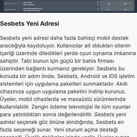
Sesbets Yeni Adresi
Sesbets yeni adresi daha fazla bahisçi mobil destek
aracılığıyla kaydoluyor. Kullanıcılar ait oldukları sitenin
içeriği üzerinde diledikleri yerde oyun oynama imkanına
sahiptir. Tabi bunun için güçlü bir bahis firması
üzerinden bağlantı kurmanız gerekiyor. Sesbets bu
konuda bir adım önde. Sesbets, Android ve IOS işletim
sistemleri için uygulama paketleri sunmaktadır. Akıllı
cihazınıza uygun uygulama paketini indirip kurunuz.
Üyeler, mobil cihazlarda ve masaüstü sürümlerinde
kullanılabilir. Zengin ödeme teknolojisi ile tüm oyunlar
para yatırıldıktan sonra değerlendirilir.
Sesbets yeni
adresi
seçenek göz önüne alındığında, Sesbets en
fazla seçeneği sunar. Yeni oturum açma desteği