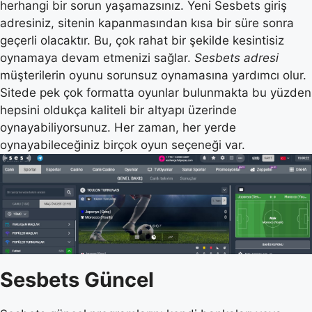
herhangi bir sorun yaşamazsınız. Yeni Sesbets giriş
adresiniz, sitenin kapanmasından kısa bir süre sonra
geçerli olacaktır. Bu, çok rahat bir şekilde kesintisiz
oynamaya devam etmenizi sağlar.
Sesbets adresi
müşterilerin oyunu sorunsuz oynamasına yardımcı olur.
Sitede pek çok formatta oyunlar bulunmakta bu yüzden
hepsini oldukça kaliteli bir altyapı üzerinde
oynayabiliyorsunuz. Her zaman, her yerde
oynayabileceğiniz birçok oyun seçeneği var.
Sesbets Güncel