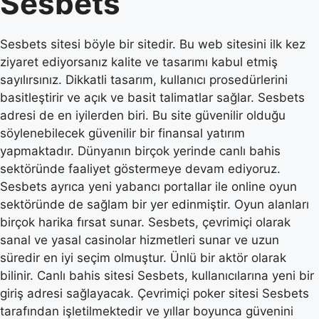
Sesbets
Sesbets sitesi böyle bir sitedir. Bu web sitesini ilk kez
ziyaret ediyorsanız kalite ve tasarımı kabul etmiş
sayılırsınız. Dikkatli tasarım, kullanıcı prosedürlerini
basitleştirir ve açık ve basit talimatlar sağlar. Sesbets
adresi de en iyilerden biri. Bu site güvenilir olduğu
söylenebilecek güvenilir bir finansal yatırım
yapmaktadır. Dünyanın birçok yerinde canlı bahis
sektöründe faaliyet göstermeye devam ediyoruz.
Sesbets ayrıca yeni yabancı portallar ile online oyun
sektöründe de sağlam bir yer edinmiştir. Oyun alanları
birçok harika fırsat sunar. Sesbets, çevrimiçi olarak
sanal ve yasal casinolar hizmetleri sunar ve uzun
süredir en iyi seçim olmuştur. Ünlü bir aktör olarak
bilinir. Canlı bahis sitesi Sesbets, kullanıcılarına yeni bir
giriş adresi sağlayacak. Çevrimiçi poker sitesi Sesbets
tarafından işletilmektedir ve yıllar boyunca güvenini