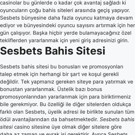
casinolar bu günlerde o kadar çok avantaj sağladı ki
oyuncuların çoğu bahis siteleri arasında geçiş yapıyor.
Sesbets bünyesine daha fazla oyuncu katmaya devam
ediyor ve bünyesindeki oyuncu sayısını artırmak için her
gün çalışıyor. Başka hiçbir yerde bulamayacağınız özel
tekliflerden yararlanmak için yeni giriş adresinizi girin.
Sesbets Bahis Sitesi
Sesbets bahis sitesi bu bonusları ve promosyonları
talep etmek için herhangi bir şart ve koşul gerekli
değildir. Tek yapmanız gereken siteye para yatırmak ve
bonustan yararlanmak. Üstelik bazı bonus
promosyonlarından yararlanmak için para biriktirmeniz
bile gerekmiyor. Bu özelliği ile diğer sitelerden oldukça
farklı olan Sesbets, üyelik adresi ile birlikte sunulan tüm
ödül avantajlarından da bahsetmektedir.
Sesbets bahis
sitesi
casino sitesine üye olmak diğer sitelere göre
daha az zaman ve evrak işi gerektirir. Ayrıca Sesbets,