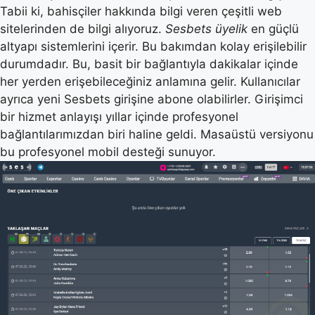
Tabii ki, bahisçiler hakkında bilgi veren çeşitli web
sitelerinden de bilgi alıyoruz.
Sesbets üyelik
en güçlü
altyapı sistemlerini içerir. Bu bakımdan kolay erişilebilir
durumdadır. Bu, basit bir bağlantıyla dakikalar içinde
her yerden erişebileceğiniz anlamına gelir. Kullanıcılar
ayrıca yeni Sesbets girişine abone olabilirler. Girişimci
bir hizmet anlayışı yıllar içinde profesyonel
bağlantılarımızdan biri haline geldi. Masaüstü versiyonu
bu profesyonel mobil desteği sunuyor.