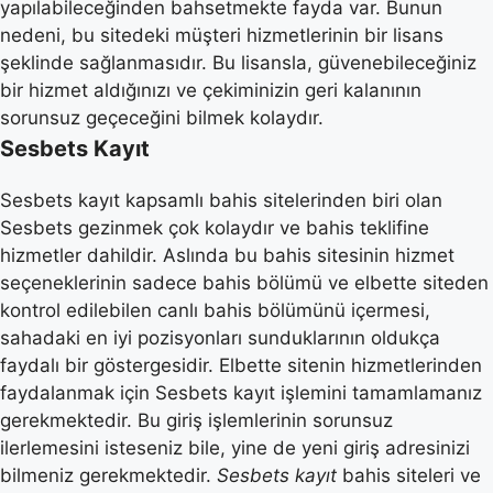
yapılabileceğinden bahsetmekte fayda var. Bunun
nedeni, bu sitedeki müşteri hizmetlerinin bir lisans
şeklinde sağlanmasıdır. Bu lisansla, güvenebileceğiniz
bir hizmet aldığınızı ve çekiminizin geri kalanının
sorunsuz geçeceğini bilmek kolaydır.
Sesbets Kayıt
Sesbets kayıt kapsamlı bahis sitelerinden biri olan
Sesbets gezinmek çok kolaydır ve bahis teklifine
hizmetler dahildir. Aslında bu bahis sitesinin hizmet
seçeneklerinin sadece bahis bölümü ve elbette siteden
kontrol edilebilen canlı bahis bölümünü içermesi,
sahadaki en iyi pozisyonları sunduklarının oldukça
faydalı bir göstergesidir. Elbette sitenin hizmetlerinden
faydalanmak için Sesbets kayıt işlemini tamamlamanız
gerekmektedir. Bu giriş işlemlerinin sorunsuz
ilerlemesini isteseniz bile, yine de yeni giriş adresinizi
bilmeniz gerekmektedir.
Sesbets kayıt
bahis siteleri ve