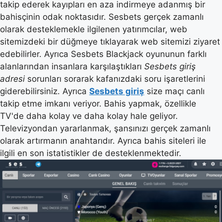
takip ederek kayıpları en aza indirmeye adanmış bir
bahisçinin odak noktasıdır. Sesbets gerçek zamanlı
olarak desteklemekle ilgilenen yatırımcılar, web
sitemizdeki bir düğmeye tıklayarak web sitemizi ziyaret
edebilirler. Ayrıca Sesbets Blackjack oyununun farklı
alanlarından insanlara karşılaştıkları
Sesbets giriş
adresi
sorunları sorarak kafanızdaki soru işaretlerini
giderebilirsiniz. Ayrıca
Sesbets giriş
size maçı canlı
takip etme imkanı veriyor. Bahis yapmak, özellikle
TV'de daha kolay ve daha kolay hale geliyor.
Televizyondan yararlanmak, şansınızı gerçek zamanlı
olarak artırmanın anahtarıdır. Ayrıca bahis siteleri ile
ilgili en son istatistikler de desteklenmektedir.