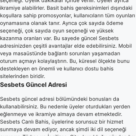
seçeneği. Üyelik dakikalar içinde verilir. Üyeler ayrıca
ikramiye alabilirler. Basit bahis gereksinimleri dışındaki
koşullara sahip promosyonlar, kullanıcıların tüm oyunları
oynamasına olanak tanır. Ayrıca çok sayıda ödeme
seçeneği, çok sayıda oyun seçeneği ve yüksek
kazanma oranları var. Bu sayede güncel Sesbets
adresinizden çeşitli avantajlar elde edebilirsiniz. Mobil
veya masaüstünde bağlantı sorunları yaşamadan
oturum açmayı kolaylaştırın. Bu, küresel ölçekte bunu
destekleyen en önemli ve kullanıcı dostu bahis
sitelerinden biridir.
Sesbets Güncel Adresi
Sesbets güncel adresi bölümündeki bonusları da
kullanabilirsiniz. Bu nedenle üyeler oturdukları yerden
eğlenmeye ve ikramiye almaya devam etmektedir.
Sesbets Canlı Bahis, üyelerine sorunsuz bir hizmet
sunmaya devam ediyor, ancak şimdi iki dil seçeneği