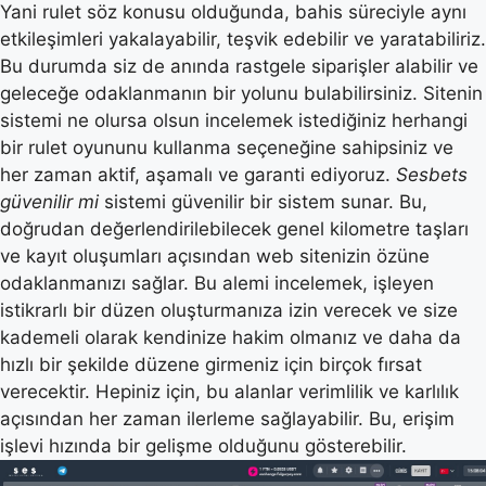
Yani rulet söz konusu olduğunda, bahis süreciyle aynı
etkileşimleri yakalayabilir, teşvik edebilir ve yaratabiliriz.
Bu durumda siz de anında rastgele siparişler alabilir ve
geleceğe odaklanmanın bir yolunu bulabilirsiniz. Sitenin
sistemi ne olursa olsun incelemek istediğiniz herhangi
bir rulet oyununu kullanma seçeneğine sahipsiniz ve
her zaman aktif, aşamalı ve garanti ediyoruz.
Sesbets
güvenilir mi
sistemi güvenilir bir sistem sunar. Bu,
doğrudan değerlendirilebilecek genel kilometre taşları
ve kayıt oluşumları açısından web sitenizin özüne
odaklanmanızı sağlar. Bu alemi incelemek, işleyen
istikrarlı bir düzen oluşturmanıza izin verecek ve size
kademeli olarak kendinize hakim olmanız ve daha da
hızlı bir şekilde düzene girmeniz için birçok fırsat
verecektir. Hepiniz için, bu alanlar verimlilik ve karlılık
açısından her zaman ilerleme sağlayabilir. Bu, erişim
işlevi hızında bir gelişme olduğunu gösterebilir.