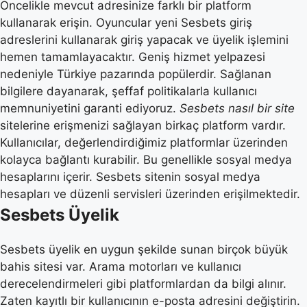
Öncelikle mevcut adresinize farklı bir platform
kullanarak erişin. Oyuncular yeni Sesbets giriş
adreslerini kullanarak giriş yapacak ve üyelik işlemini
hemen tamamlayacaktır. Geniş hizmet yelpazesi
nedeniyle Türkiye pazarında popülerdir. Sağlanan
bilgilere dayanarak, şeffaf politikalarla kullanıcı
memnuniyetini garanti ediyoruz.
Sesbets nasıl bir site
sitelerine erişmenizi sağlayan birkaç platform vardır.
Kullanıcılar, değerlendirdiğimiz platformlar üzerinden
kolayca bağlantı kurabilir. Bu genellikle sosyal medya
hesaplarını içerir. Sesbets sitenin sosyal medya
hesapları ve düzenli servisleri üzerinden erişilmektedir.
Sesbets Üyelik
Sesbets üyelik en uygun şekilde sunan birçok büyük
bahis sitesi var. Arama motorları ve kullanıcı
derecelendirmeleri gibi platformlardan da bilgi alınır.
Zaten kayıtlı bir kullanıcının e-posta adresini değiştirin.