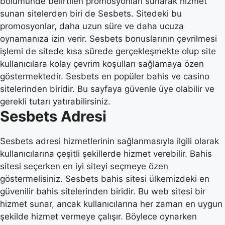
bölümünde belirtilen promosyonları sunarak hizmet
sunan sitelerden biri de Sesbets. Sitedeki bu
promosyonlar, daha uzun süre ve daha ucuza
oynamanıza izin verir. Sesbets bonuslarının çevrilmesi
işlemi de sitede kısa sürede gerçekleşmekte olup site
kullanıcılara kolay çevrim koşulları sağlamaya özen
göstermektedir. Sesbets en popüler bahis ve casino
sitelerinden biridir. Bu sayfaya güvenle üye olabilir ve
gerekli tutarı yatırabilirsiniz.
Sesbets Adresi
Sesbets adresi hizmetlerinin sağlanmasıyla ilgili olarak
kullanıcılarına çeşitli şekillerde hizmet verebilir. Bahis
sitesi seçerken en iyi siteyi seçmeye özen
göstermelisiniz. Sesbets bahis sitesi ülkemizdeki en
güvenilir bahis sitelerinden biridir. Bu web sitesi bir
hizmet sunar, ancak kullanıcılarına her zaman en uygun
şekilde hizmet vermeye çalışır. Böylece oynarken