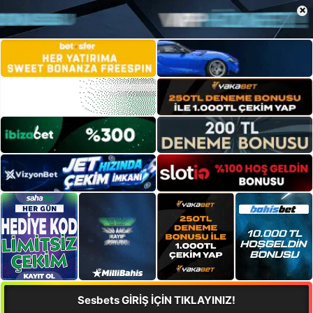
×
Sesbets GİRİŞ İÇİN TIKLAYINIZ!