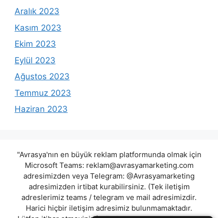
Aralık 2023
Kasım 2023
Ekim 2023
Eylül 2023
Ağustos 2023
Temmuz 2023
Haziran 2023
"Avrasya'nın en büyük reklam platformunda olmak için
Microsoft Teams:
reklam@avrasyamarketing.com
adresimizden veya Telegram: @Avrasyamarketing
adresimizden irtibat kurabilirsiniz. (Tek iletişim
adreslerimiz teams / telegram ve mail adresimizdir.
Harici hiçbir iletişim adresimiz bulunmamaktadır.