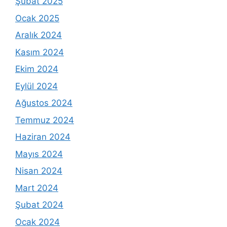
Şubat 2025
Ocak 2025
Aralık 2024
Kasım 2024
Ekim 2024
Eylül 2024
Ağustos 2024
Temmuz 2024
Haziran 2024
Mayıs 2024
Nisan 2024
Mart 2024
Şubat 2024
Ocak 2024