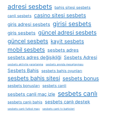
adresi sesbets
bahis sitesi sesbets
casino sitesi sesbets
canli sesbets
girisi sesbets
giris adresi sesbets
güncel adresi sesbets
giris sesbets
güncel sesbets
kayit sesbets
mobil sesbets
sesbets adres
sesbets adres değişikliği
Sesbets Adresi
sesbets aktivite yararlanma
sesbets anında mesajlaşması
Sesbets Bahis
sesbets bahis oyunları
sesbets bahis sitesi
sesbets bonus
sesbets bonusları
sesbets canli
sesbets canlı
sesbets canli maç izle
sesbets canlı destek
sesbets canlı bahis
sesbets canlı futbol maçı
sesbets canlı tv bahisleri