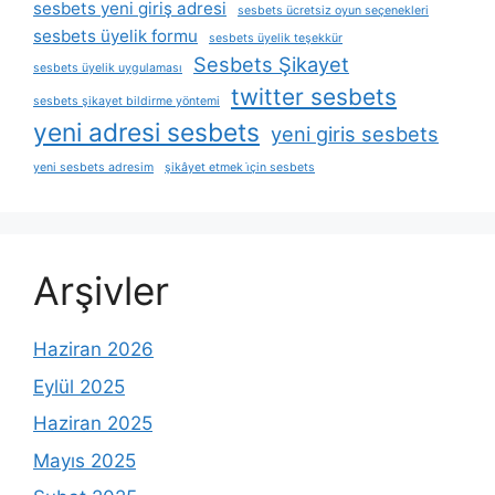
sesbets yeni giriş adresi
sesbets ücretsiz oyun seçenekleri
sesbets üyelik formu
sesbets üyelik teşekkür
Sesbets Şikayet
sesbets üyelik uygulaması
twitter sesbets
sesbets şikayet bildirme yöntemi
yeni adresi sesbets
yeni giris sesbets
yeni sesbets adresim
şikâyet etmek i̇çin sesbets
Arşivler
Haziran 2026
Eylül 2025
Haziran 2025
Mayıs 2025