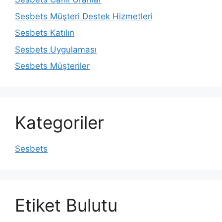
Sesbets Müşteri Destek Hizmetleri
Sesbets Katılın
Sesbets Uygulaması
Sesbets Müşteriler
Kategoriler
Sesbets
Etiket Bulutu