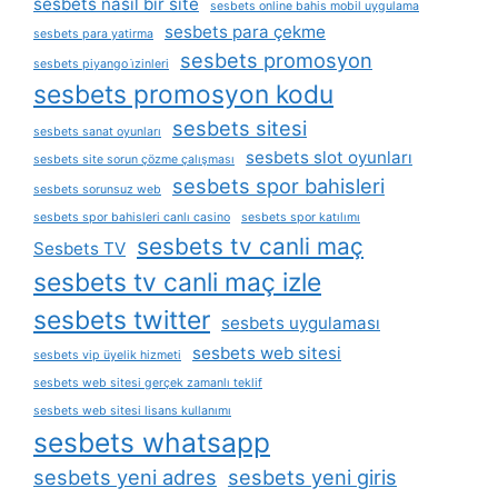
sesbets nasil bir site
sesbets online bahis mobil uygulama
sesbets para çekme
sesbets para yatirma
sesbets promosyon
sesbets piyango i̇zinleri
sesbets promosyon kodu
sesbets sitesi
sesbets sanat oyunları
sesbets slot oyunları
sesbets site sorun çözme çalışması
sesbets spor bahisleri
sesbets sorunsuz web
sesbets spor bahisleri canlı casino
sesbets spor katılımı
sesbets tv canli maç
Sesbets TV
sesbets tv canli maç izle
sesbets twitter
sesbets uygulaması
sesbets web sitesi
sesbets vip üyelik hizmeti
sesbets web sitesi gerçek zamanlı teklif
sesbets web sitesi lisans kullanımı
sesbets whatsapp
sesbets yeni adres
sesbets yeni giris