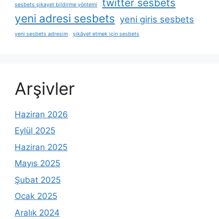
twitter sesbets
sesbets şikayet bildirme yöntemi
yeni adresi sesbets
yeni giris sesbets
yeni sesbets adresim
şikâyet etmek i̇çin sesbets
Arşivler
Haziran 2026
Eylül 2025
Haziran 2025
Mayıs 2025
Şubat 2025
Ocak 2025
Aralık 2024