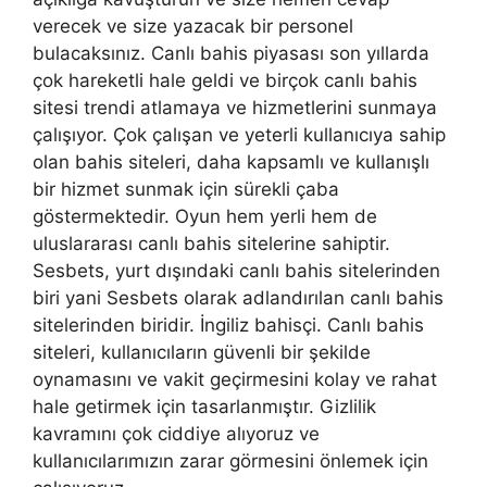
verecek ve size yazacak bir personel
bulacaksınız. Canlı bahis piyasası son yıllarda
çok hareketli hale geldi ve birçok canlı bahis
sitesi trendi atlamaya ve hizmetlerini sunmaya
çalışıyor. Çok çalışan ve yeterli kullanıcıya sahip
olan bahis siteleri, daha kapsamlı ve kullanışlı
bir hizmet sunmak için sürekli çaba
göstermektedir. Oyun hem yerli hem de
uluslararası canlı bahis sitelerine sahiptir.
Sesbets, yurt dışındaki canlı bahis sitelerinden
biri yani Sesbets olarak adlandırılan canlı bahis
sitelerinden biridir. İngiliz bahisçi. Canlı bahis
siteleri, kullanıcıların güvenli bir şekilde
oynamasını ve vakit geçirmesini kolay ve rahat
hale getirmek için tasarlanmıştır. Gizlilik
kavramını çok ciddiye alıyoruz ve
kullanıcılarımızın zarar görmesini önlemek için