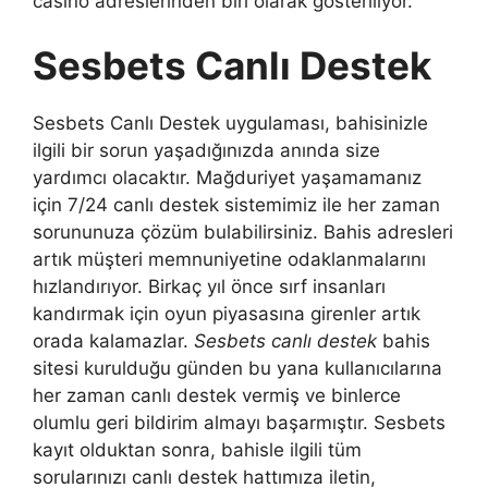
casino adreslerinden biri olarak gösteriliyor.
Sesbets Canlı Destek
Sesbets Canlı Destek uygulaması, bahisinizle
ilgili bir sorun yaşadığınızda anında size
yardımcı olacaktır. Mağduriyet yaşamamanız
için 7/24 canlı destek sistemimiz ile her zaman
sorununuza çözüm bulabilirsiniz. Bahis adresleri
artık müşteri memnuniyetine odaklanmalarını
hızlandırıyor. Birkaç yıl önce sırf insanları
kandırmak için oyun piyasasına girenler artık
orada kalamazlar.
Sesbets canlı destek
bahis
sitesi kurulduğu günden bu yana kullanıcılarına
her zaman canlı destek vermiş ve binlerce
olumlu geri bildirim almayı başarmıştır. Sesbets
kayıt olduktan sonra, bahisle ilgili tüm
sorularınızı canlı destek hattımıza iletin,