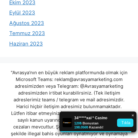
Ekim 2023
Eylül 2023
Ağustos 2023
Temmuz 2023
Haziran 2023
"Avrasya'nın en büyük reklam platformunda olmak için
Microsoft Teams:
reklam@avrasyamarketing.com
adresimizden veya Telegram: @Avrasyamarketing
adresimizden irtibat kurabilirsiniz. (Tek iletişim
adreslerimiz teams / telegram ve mail adresimizdir.
Harici hiçbir iletişim adresimiz bulunmamaktadır.
Lütfen itibar etmeyiniz.) Türkiye yasalarına göre 7258
sayılı kanun uyarınca yasa dışı bahis oynamanın
cezaları mevcuttur. Şu an bulunduğunuz site hiç bir
şekilde illegal bahis oyunları oynatmıyor ve oynamaya