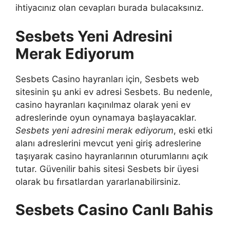
ihtiyacınız olan cevapları burada bulacaksınız.
Sesbets Yeni Adresini
Merak Ediyorum
Sesbets Casino hayranları için, Sesbets web
sitesinin şu anki ev adresi Sesbets. Bu nedenle,
casino hayranları kaçınılmaz olarak yeni ev
adreslerinde oyun oynamaya başlayacaklar.
Sesbets yeni adresini merak ediyorum
, eski etki
alanı adreslerini mevcut yeni giriş adreslerine
taşıyarak casino hayranlarının oturumlarını açık
tutar. Güvenilir bahis sitesi Sesbets bir üyesi
olarak bu fırsatlardan yararlanabilirsiniz.
Sesbets Casino Canlı Bahis