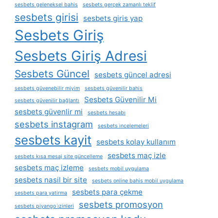
sesbets geleneksel bahis
sesbets gerçek zamanlı teklif
sesbets girisi
sesbets giris yap
Sesbets Giriş
Sesbets Giriş Adresi
Sesbets Güncel
sesbets güncel adresi
sesbets güvenebilir miyim
sesbets güvenilir bahis
Sesbets Güvenilir Mi
sesbets güvenilir bağlantı
sesbets güvenlir mi
sesbets hesabı
sesbets instagram
sesbets i̇ncelemeleri
sesbets kayit
sesbets kolay kullanım
sesbets maç izle
sesbets kısa mesaj site güncelleme
sesbets maç izleme
sesbets mobil uygulama
sesbets nasil bir site
sesbets online bahis mobil uygulama
sesbets para çekme
sesbets para yatirma
sesbets promosyon
sesbets piyango i̇zinleri