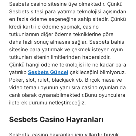
Sesbets casino sitesine üye olmaktadır. Çünkü
Sesbets sitesi para yatırma teknolojisi açısından
en fazla ödeme seçeneğine sahip sitedir. Çünkü
kredi kartı ile ödeme yapmak, casino
tutkunlarının diğer ödeme tekniklerine göre
daha hızlı sonuç almasını sağlar. Sesbets bahis
sitesine para yatırmak ve çekmek isteyen oyun
tutkunları sitenin limitlerinden habersizdir.
Çünkü hangi ödeme teknolojisi ile ne kadar para
yatırılıp
Sesbets Güncel
çekileceğini bilmiyoruz.
Poker, slot, rulet, blackjack vb. Birçok masa ve
video temalı oyunun yanı sıra casino oyunları da
canlı olarak oynanabilmektedir.Bunu oyunculara
ileterek durumu netleştireceğiz.
Sesbets Casino Hayranları
Sesbets, casino hayranları için yıllardır büyük