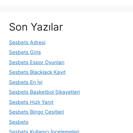
Son Yazılar
Sesbets Adresi
Sesbets Giriş
Sesbets Espor Oyunları
Sesbets Blackjack Kayıt
Sesbets En İyi
Sesbets Basketbol Şikayetleri
Sesbets Hızlı Yanıt
Sesbets Bingo Çeşitleri
Sesbets
Sesbets Kullanıcı İncelemeleri