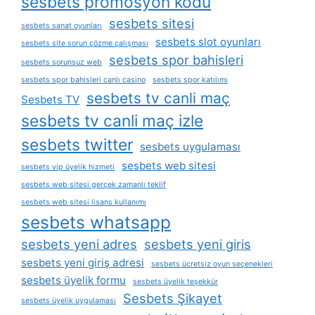
sesbets promosyon kodu
sesbets sitesi
sesbets sanat oyunları
sesbets slot oyunları
sesbets site sorun çözme çalışması
sesbets spor bahisleri
sesbets sorunsuz web
sesbets spor bahisleri canlı casino
sesbets spor katılımı
sesbets tv canli maç
Sesbets TV
sesbets tv canli maç izle
sesbets twitter
sesbets uygulaması
sesbets web sitesi
sesbets vip üyelik hizmeti
sesbets web sitesi gerçek zamanlı teklif
sesbets web sitesi lisans kullanımı
sesbets whatsapp
sesbets yeni adres
sesbets yeni giris
sesbets yeni giriş adresi
sesbets ücretsiz oyun seçenekleri
sesbets üyelik formu
sesbets üyelik teşekkür
Sesbets Şikayet
sesbets üyelik uygulaması