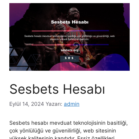
Sesbets Hesabı
Eylül 14, 2024
Yazarı:
admin
Sesbets hesabı mevduat teknolojisinin basitliği,
çok yönlülüğü ve güvenilirliği, web sitesinin
yüksek kalitesinin kanıtıdır. Eşsiz özellikleri