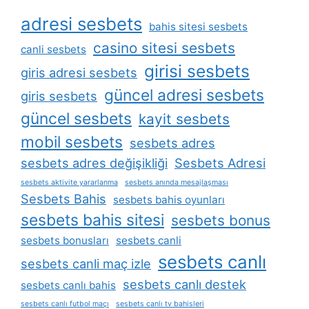
adresi sesbets
bahis sitesi sesbets
casino sitesi sesbets
canli sesbets
girisi sesbets
giris adresi sesbets
güncel adresi sesbets
giris sesbets
güncel sesbets
kayit sesbets
mobil sesbets
sesbets adres
sesbets adres değişikliği
Sesbets Adresi
sesbets aktivite yararlanma
sesbets anında mesajlaşması
Sesbets Bahis
sesbets bahis oyunları
sesbets bahis sitesi
sesbets bonus
sesbets bonusları
sesbets canli
sesbets canlı
sesbets canli maç izle
sesbets canlı destek
sesbets canlı bahis
sesbets canlı futbol maçı
sesbets canlı tv bahisleri