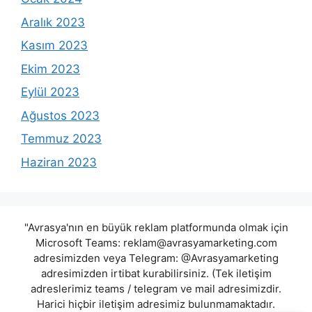
Aralık 2023
Kasım 2023
Ekim 2023
Eylül 2023
Ağustos 2023
Temmuz 2023
Haziran 2023
"Avrasya'nın en büyük reklam platformunda olmak için
Microsoft Teams:
reklam@avrasyamarketing.com
adresimizden veya Telegram: @Avrasyamarketing
adresimizden irtibat kurabilirsiniz. (Tek iletişim
adreslerimiz teams / telegram ve mail adresimizdir.
Harici hiçbir iletişim adresimiz bulunmamaktadır.