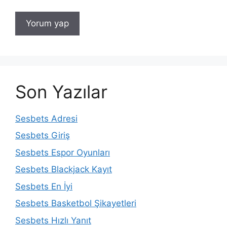
Son Yazılar
Sesbets Adresi
Sesbets Giriş
Sesbets Espor Oyunları
Sesbets Blackjack Kayıt
Sesbets En İyi
Sesbets Basketbol Şikayetleri
Sesbets Hızlı Yanıt