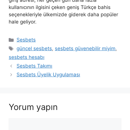
giriş adresi, her geçen gün daha fazla
kullanıcının ilgisini çeken geniş Türkçe bahis
seçenekleriyle ülkemizde giderek daha popüler
hale geliyor.
Kategoriler
Sesbets
Etiketler
güncel sesbets
,
sesbets güvenebilir miyim
,
sesbets hesabı
Sesbets Takımı
Sesbets Üyelik Uygulaması
Yorum yapın
Yorum