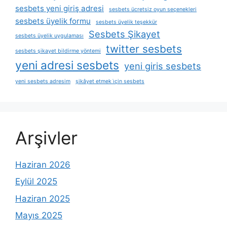
sesbets yeni giriş adresi
sesbets ücretsiz oyun seçenekleri
sesbets üyelik formu
sesbets üyelik teşekkür
Sesbets Şikayet
sesbets üyelik uygulaması
twitter sesbets
sesbets şikayet bildirme yöntemi
yeni adresi sesbets
yeni giris sesbets
yeni sesbets adresim
şikâyet etmek i̇çin sesbets
Arşivler
Haziran 2026
Eylül 2025
Haziran 2025
Mayıs 2025