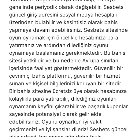
genelinde periyodik olarak değişebilir. Sesbets
güncel giriş adresini sosyal medya hesapları
üzerinden bulabilir ve kesintisiz olarak bahis
yapmaya devam edebilirsiniz. Sesbets sitesinde
oyun oynamak için öncelikle hesabınıza para
yatırmanız ve ardından dilediğiniz oyunu
oynamaya başlamanız gerekmektedir. Bu bahis
sitesi yetkilidir ve bu nedenle Avrupa sınırları
içerisinde faaliyet göstermektedir. Güvenilir bir
çevrimiçi bahis platformu, güvenilir bir hizmet
sunan ve kişisel bilgilerinizi koruyan bir sitedir.
Bir bahis sitesine ücretsiz üye olarak hesabınıza
kolaylıkla para yatırabilir, dilediğiniz oyunları
oynamanın keyfini çıkarabilir ve başarılı kuponlar
sayesinde potansiyel olarak gelir elde
edebilirsiniz. Oyunu oynarken iyi vakit
geçirmenizi ve iyi şanslar dileriz! Sesbets güncel