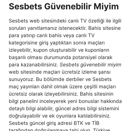
Sesbets Güvenebilir Miyim
Sesbets web sitesindeki canlı TV özelliği ile ilgili
soruları yanıtlamanız istenecektir. Bahis sitesine
para yatırıp canlı bahis veya canlı TV
kategorisine giriş yaptıktan sonra maçları
izleyebilir, kupon oluşturabilir ve kuponların
başarılı olması durumunda potansiyel olarak
para kazanabilirsiniz.
Sesbets güvenebilir miyim
web sitesinde maçları ücretsiz izleme şansı
sunuyoruz. Bu bölümde derbiler ve Sesbets
maç yayınları dahil olmak üzere çeşitli maçları
ücretsiz olarak izleyebilirsiniz. Bahis sitesinin
bilgi panelini inceleyerek yeni bonuslar hakkında
detaylı bilgi alabilir, güncel adres bilgi sistemini
doğrulayabilir ve ek oyunlara katılabilirsiniz.
Sesbets güncel giriş adresi BTK ve TİB
tarafından doğrulanmaya tabi olup, Türkiye