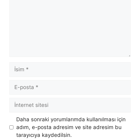
İsim
E-
posta
İnternet
sitesi
Daha sonraki yorumlarımda kullanılması için
adım, e-posta adresim ve site adresim bu
tarayıcıya kaydedilsin.