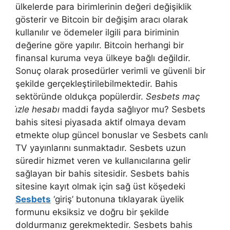
ülkelerde para birimlerinin değeri değişiklik
gösterir ve Bitcoin bir değişim aracı olarak
kullanılır ve ödemeler ilgili para biriminin
değerine göre yapılır. Bitcoin herhangi bir
finansal kuruma veya ülkeye bağlı değildir.
Sonuç olarak prosedürler verimli ve güvenli bir
şekilde gerçekleştirilebilmektedir. Bahis
sektöründe oldukça popülerdir.
Sesbets maç
i̇zle hesabı
maddi fayda sağlıyor mu? Sesbets
bahis sitesi piyasada aktif olmaya devam
etmekte olup güncel bonuslar ve Sesbets canlı
TV yayınlarını sunmaktadır. Sesbets uzun
süredir hizmet veren ve kullanıcılarına gelir
sağlayan bir bahis sitesidir. Sesbets bahis
sitesine kayıt olmak için sağ üst köşedeki
Sesbets
‘giriş’ butonuna tıklayarak üyelik
formunu eksiksiz ve doğru bir şekilde
doldurmanız gerekmektedir. Sesbets bahis