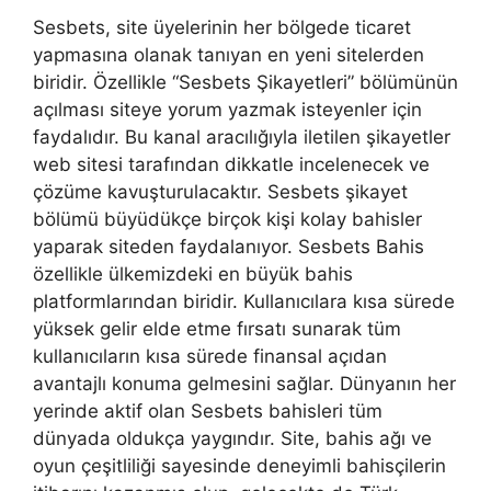
Sesbets, site üyelerinin her bölgede ticaret
yapmasına olanak tanıyan en yeni sitelerden
biridir. Özellikle “Sesbets Şikayetleri” bölümünün
açılması siteye yorum yazmak isteyenler için
faydalıdır. Bu kanal aracılığıyla iletilen şikayetler
web sitesi tarafından dikkatle incelenecek ve
çözüme kavuşturulacaktır. Sesbets şikayet
bölümü büyüdükçe birçok kişi kolay bahisler
yaparak siteden faydalanıyor. Sesbets Bahis
özellikle ülkemizdeki en büyük bahis
platformlarından biridir. Kullanıcılara kısa sürede
yüksek gelir elde etme fırsatı sunarak tüm
kullanıcıların kısa sürede finansal açıdan
avantajlı konuma gelmesini sağlar. Dünyanın her
yerinde aktif olan Sesbets bahisleri tüm
dünyada oldukça yaygındır. Site, bahis ağı ve
oyun çeşitliliği sayesinde deneyimli bahisçilerin