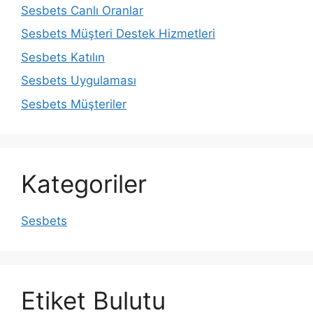
Sesbets Canlı Oranlar
Sesbets Müşteri Destek Hizmetleri
Sesbets Katılın
Sesbets Uygulaması
Sesbets Müşteriler
Kategoriler
Sesbets
Etiket Bulutu