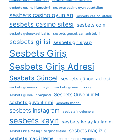
sesbets casino hizmetleri
sesbets casino oyun avantajları
sesbets casino oyunları
sesbets casino siteleri
sesbets casino sitesi
sesbets com
sesbets geleneksel bahis
sesbets gerçek zamanlı teklif
sesbets girisi
sesbets giris yap
Sesbets Giriş
Sesbets Giriş Adresi
Sesbets Güncel
sesbets güncel adresi
sesbets güvenebilir miyim
sesbets güvenilir bahis
Sesbets Güvenilir Mi
sesbets güvenilir bağlantı
sesbets güvenlir mi
sesbets hesabı
sesbets instagram
sesbets i̇ncelemeleri
sesbets kayit
sesbets kolay kullanım
sesbets maç izle
sesbets kısa mesaj site güncelleme
sesbets maç izleme
sesbets mobil uygulama