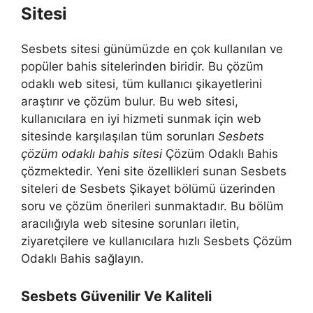
Sitesi
Sesbets sitesi günümüzde en çok kullanılan ve
popüler bahis sitelerinden biridir. Bu çözüm
odaklı web sitesi, tüm kullanıcı şikayetlerini
araştırır ve çözüm bulur. Bu web sitesi,
kullanıcılara en iyi hizmeti sunmak için web
sitesinde karşılaşılan tüm sorunları
Sesbets
çözüm odaklı bahis sitesi
Çözüm Odaklı Bahis
çözmektedir. Yeni site özellikleri sunan Sesbets
siteleri de Sesbets Şikayet bölümü üzerinden
soru ve çözüm önerileri sunmaktadır. Bu bölüm
aracılığıyla web sitesine sorunları iletin,
ziyaretçilere ve kullanıcılara hızlı Sesbets Çözüm
Odaklı Bahis sağlayın.
Sesbets Güvenilir Ve Kaliteli