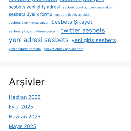
sesbets yeni giriş adresi
sesbets ücretsiz oyun seçenekleri
sesbets üyelik formu
sesbets üyelik teşekkür
Sesbets Şikayet
sesbets üyelik uygulaması
twitter sesbets
sesbets şikayet bildirme yöntemi
yeni adresi sesbets
yeni giris sesbets
yeni sesbets adresim
şikâyet etmek i̇çin sesbets
Arşivler
Haziran 2026
Eylül 2025
Haziran 2025
Mayıs 2025