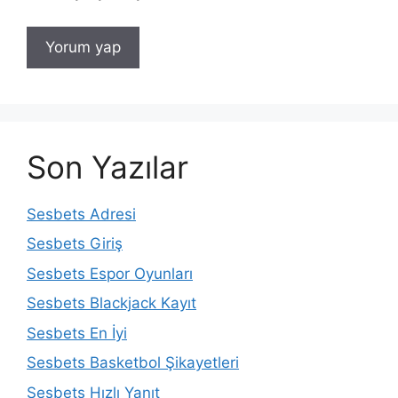
Son Yazılar
Sesbets Adresi
Sesbets Giriş
Sesbets Espor Oyunları
Sesbets Blackjack Kayıt
Sesbets En İyi
Sesbets Basketbol Şikayetleri
Sesbets Hızlı Yanıt