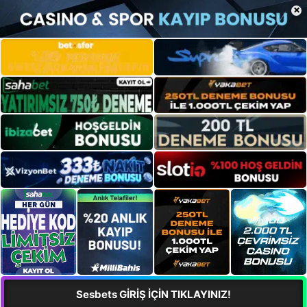
×
Sesbets GİRİŞ İÇİN TIKLAYINIZ!