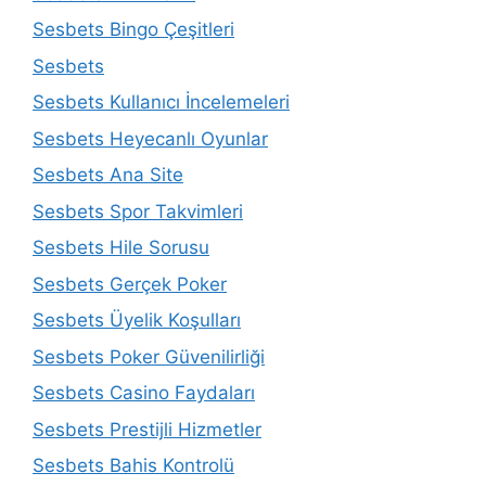
Sesbets Bingo Çeşitleri
Sesbets
Sesbets Kullanıcı İncelemeleri
Sesbets Heyecanlı Oyunlar
Sesbets Ana Site
Sesbets Spor Takvimleri
Sesbets Hile Sorusu
Sesbets Gerçek Poker
Sesbets Üyelik Koşulları
Sesbets Poker Güvenilirliği
Sesbets Casino Faydaları
Sesbets Prestijli Hizmetler
Sesbets Bahis Kontrolü