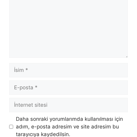
İsim
E-
posta
İnternet
sitesi
Daha sonraki yorumlarımda kullanılması için
adım, e-posta adresim ve site adresim bu
tarayıcıya kaydedilsin.