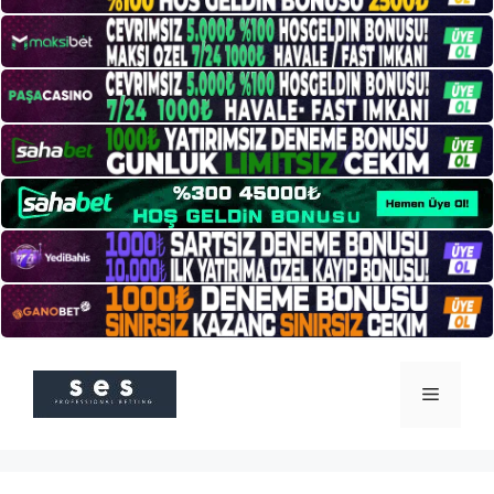
İçeriğe
atla
Menü