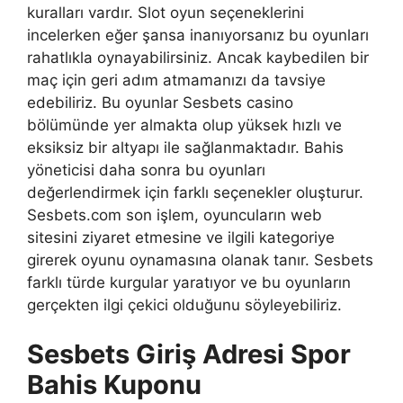
kuralları vardır. Slot oyun seçeneklerini
incelerken eğer şansa inanıyorsanız bu oyunları
rahatlıkla oynayabilirsiniz. Ancak kaybedilen bir
maç için geri adım atmamanızı da tavsiye
edebiliriz. Bu oyunlar Sesbets casino
bölümünde yer almakta olup yüksek hızlı ve
eksiksiz bir altyapı ile sağlanmaktadır. Bahis
yöneticisi daha sonra bu oyunları
değerlendirmek için farklı seçenekler oluşturur.
Sesbets.com son işlem, oyuncuların web
sitesini ziyaret etmesine ve ilgili kategoriye
girerek oyunu oynamasına olanak tanır. Sesbets
farklı türde kurgular yaratıyor ve bu oyunların
gerçekten ilgi çekici olduğunu söyleyebiliriz.
Sesbets Giriş Adresi Spor
Bahis Kuponu