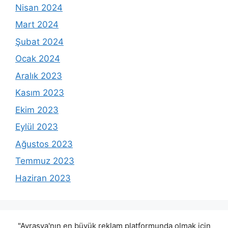
Nisan 2024
Mart 2024
Şubat 2024
Ocak 2024
Aralık 2023
Kasım 2023
Ekim 2023
Eylül 2023
Ağustos 2023
Temmuz 2023
Haziran 2023
"Avrasya'nın en büyük reklam platformunda olmak için