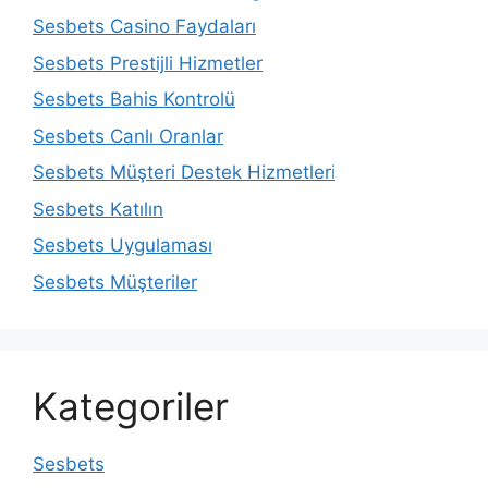
Sesbets Casino Faydaları
Sesbets Prestijli Hizmetler
Sesbets Bahis Kontrolü
Sesbets Canlı Oranlar
Sesbets Müşteri Destek Hizmetleri
Sesbets Katılın
Sesbets Uygulaması
Sesbets Müşteriler
Kategoriler
Sesbets