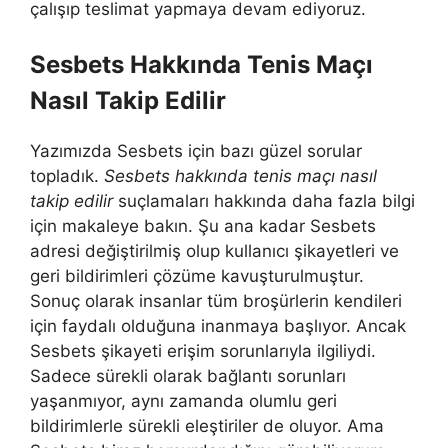
çalışıp teslimat yapmaya devam ediyoruz.
Sesbets Hakkında Tenis Maçı
Nasıl Takip Edilir
Yazımızda Sesbets için bazı güzel sorular
topladık.
Sesbets hakkında tenis maçı nasıl
takip edilir
suçlamaları hakkında daha fazla bilgi
için makaleye bakın. Şu ana kadar Sesbets
adresi değiştirilmiş olup kullanıcı şikayetleri ve
geri bildirimleri çözüme kavuşturulmuştur.
Sonuç olarak insanlar tüm broşürlerin kendileri
için faydalı olduğuna inanmaya başlıyor. Ancak
Sesbets şikayeti erişim sorunlarıyla ilgiliydi.
Sadece sürekli olarak bağlantı sorunları
yaşanmıyor, aynı zamanda olumlu geri
bildirimlerle sürekli eleştiriler de oluyor. Ama