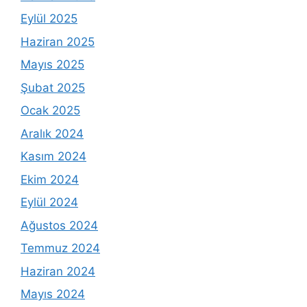
Eylül 2025
Haziran 2025
Mayıs 2025
Şubat 2025
Ocak 2025
Aralık 2024
Kasım 2024
Ekim 2024
Eylül 2024
Ağustos 2024
Temmuz 2024
Haziran 2024
Mayıs 2024