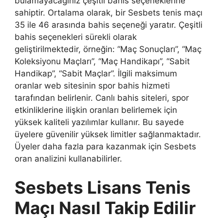
bulamayacağınız çeşitli bahis seçeneklerine
sahiptir. Ortalama olarak, bir Sesbets tenis maçı
35 ile 46 arasında bahis seçeneği yaratır. Çeşitli
bahis seçenekleri sürekli olarak
geliştirilmektedir, örneğin: “Maç Sonuçları”, “Maç
Koleksiyonu Maçları”, “Maç Handikapı”, “Sabit
Handikap”, “Sabit Maçlar”. İlgili maksimum
oranlar web sitesinin spor bahis hizmeti
tarafından belirlenir. Canlı bahis siteleri, spor
etkinliklerine ilişkin oranları belirlemek için
yüksek kaliteli yazılımlar kullanır. Bu sayede
üyelere güvenilir yüksek limitler sağlanmaktadır.
Üyeler daha fazla para kazanmak için Sesbets
oran analizini kullanabilirler.
Sesbets Lisans Tenis
Maçı Nasıl Takip Edilir