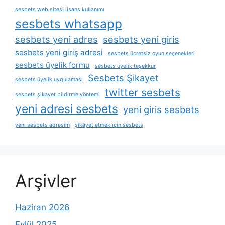
sesbets web sitesi lisans kullanımı
sesbets whatsapp
sesbets yeni adres
sesbets yeni giris
sesbets yeni giriş adresi
sesbets ücretsiz oyun seçenekleri
sesbets üyelik formu
sesbets üyelik teşekkür
Sesbets Şikayet
sesbets üyelik uygulaması
twitter sesbets
sesbets şikayet bildirme yöntemi
yeni adresi sesbets
yeni giris sesbets
yeni sesbets adresim
şikâyet etmek i̇çin sesbets
Arşivler
Haziran 2026
Eylül 2025