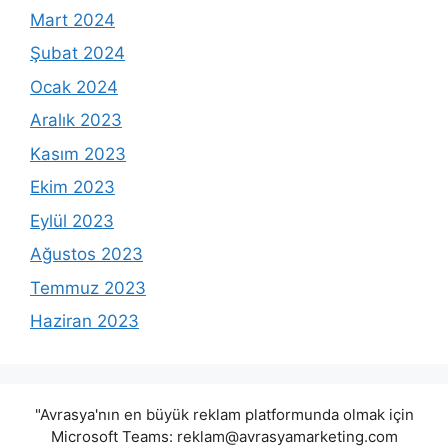
Mart 2024
Şubat 2024
Ocak 2024
Aralık 2023
Kasım 2023
Ekim 2023
Eylül 2023
Ağustos 2023
Temmuz 2023
Haziran 2023
"Avrasya'nın en büyük reklam platformunda olmak için
Microsoft Teams:
reklam@avrasyamarketing.com