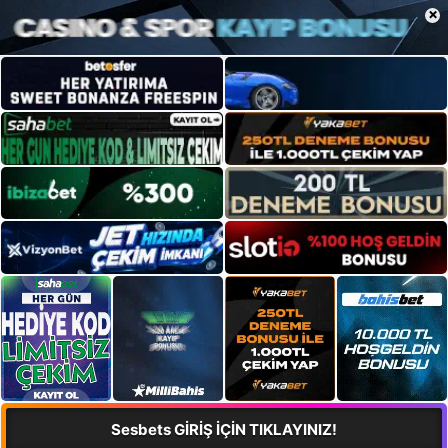
×
Sesbets GİRİŞ İÇİN TIKLAYINIZ!