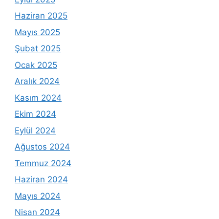
Haziran 2025
Mayıs 2025
Şubat 2025
Ocak 2025
Aralık 2024
Kasım 2024
Ekim 2024
Eylül 2024
Ağustos 2024
Temmuz 2024
Haziran 2024
Mayıs 2024
Nisan 2024