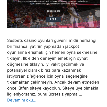
Sesbets casino oyunları güvenli midir herhangi
bir finansal yatırım yapmadan jackpot
oyunlarına erişmek için hemen oyna sekmesine
tıklayın. İlk elden deneyimlemek için oynat
düğmesine tıklayın. İyi vakit geçirmek ve
potansiyel olarak biraz para kazanmak
istiyorsanız ‘eğlence için oyna’ seçeneğine
tıklamaktan çekinmeyin. Ancak devam etmeden
önce lütfen siteye kaydolun. Siteye üye olmakla
ilgileniyorsanız, bunu ücretsiz yapma …
Devamını oku…