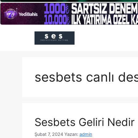
İçeriğe
atla
sesbets canlı de
Sesbets Geliri Nedir
Şubat 7, 2024
Yazarı:
admin