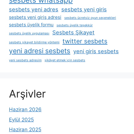
sesbets whatsapp
sesbets yeni adres
sesbets yeni giris
sesbets yeni giriş adresi
sesbets ücretsiz oyun seçenekleri
sesbets üyelik formu
sesbets üyelik teşekkür
Sesbets Şikayet
sesbets üyelik uygulaması
twitter sesbets
sesbets şikayet bildirme yöntemi
yeni adresi sesbets
yeni giris sesbets
yeni sesbets adresim
şikâyet etmek i̇çin sesbets
Arşivler
Haziran 2026
Eylül 2025
Haziran 2025