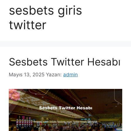
sesbets giris
twitter
Sesbets Twitter Hesabı
Mayıs 13, 2025
Yazarı:
admin