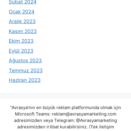
Şubat 2024
Ocak 2024
Aralık 2023
Kasım 2023
Ekim 2023
Eylül 2023
Ağustos 2023
Temmuz 2023
Haziran 2023
"Avrasya'nın en büyük reklam platformunda olmak için
Microsoft Teams:
reklam@avrasyamarketing.com
adresimizden veya Telegram: @Avrasyamarketing
adresimizden irtibat kurabilirsiniz. (Tek iletişim