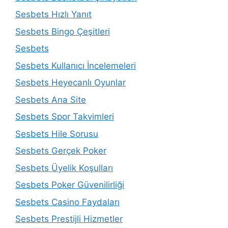
Sesbets Hızlı Yanıt
Sesbets Bingo Çeşitleri
Sesbets
Sesbets Kullanıcı İncelemeleri
Sesbets Heyecanlı Oyunlar
Sesbets Ana Site
Sesbets Spor Takvimleri
Sesbets Hile Sorusu
Sesbets Gerçek Poker
Sesbets Üyelik Koşulları
Sesbets Poker Güvenilirliği
Sesbets Casino Faydaları
Sesbets Prestijli Hizmetler