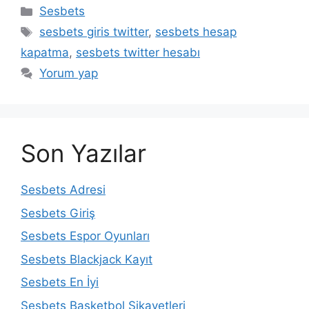
Kategoriler
Sesbets
Etiketler
sesbets giris twitter
,
sesbets hesap
kapatma
,
sesbets twitter hesabı
Yorum yap
Son Yazılar
Sesbets Adresi
Sesbets Giriş
Sesbets Espor Oyunları
Sesbets Blackjack Kayıt
Sesbets En İyi
Sesbets Basketbol Şikayetleri