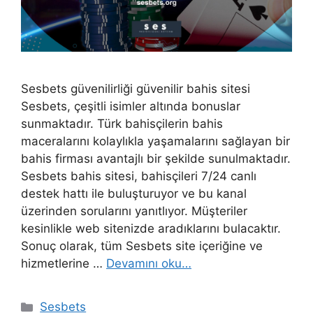
Sesbets güvenilirliği güvenilir bahis sitesi
Sesbets, çeşitli isimler altında bonuslar
sunmaktadır. Türk bahisçilerin bahis
maceralarını kolaylıkla yaşamalarını sağlayan bir
bahis firması avantajlı bir şekilde sunulmaktadır.
Sesbets bahis sitesi, bahisçileri 7/24 canlı
destek hattı ile buluşturuyor ve bu kanal
üzerinden sorularını yanıtlıyor. Müşteriler
kesinlikle web sitenizde aradıklarını bulacaktır.
Sonuç olarak, tüm Sesbets site içeriğine ve
hizmetlerine …
Devamını oku…
Kategoriler
Sesbets