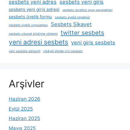
sesbets yeni adres
sesbets yeni giris
sesbets yeni giriş adresi
sesbets ücretsiz oyun seçenekleri
sesbets üyelik formu
sesbets üyelik teşekkür
Sesbets Şikayet
sesbets üyelik uygulaması
twitter sesbets
sesbets şikayet bildirme yöntemi
yeni adresi sesbets
yeni giris sesbets
yeni sesbets adresim
şikâyet etmek i̇çin sesbets
Arşivler
Haziran 2026
Eylül 2025
Haziran 2025
Mayıs 2025