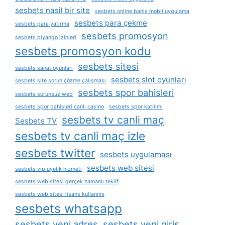
sesbets nasil bir site
sesbets online bahis mobil uygulama
sesbets para çekme
sesbets para yatirma
sesbets promosyon
sesbets piyango i̇zinleri
sesbets promosyon kodu
sesbets sitesi
sesbets sanat oyunları
sesbets slot oyunları
sesbets site sorun çözme çalışması
sesbets spor bahisleri
sesbets sorunsuz web
sesbets spor bahisleri canlı casino
sesbets spor katılımı
sesbets tv canli maç
Sesbets TV
sesbets tv canli maç izle
sesbets twitter
sesbets uygulaması
sesbets web sitesi
sesbets vip üyelik hizmeti
sesbets web sitesi gerçek zamanlı teklif
sesbets web sitesi lisans kullanımı
sesbets whatsapp
sesbets yeni adres
sesbets yeni giris