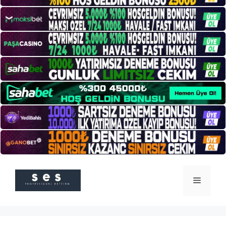
İçeriğe
atla
Menü