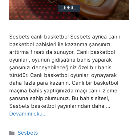
Sesbets canlı basketbol Sesbets ayrıca canlı
basketbol bahisleri ile kazanma şansınızı
arttırma fırsatı da sunuyor. Canlı basketbol
oyunları, oyunun gidişatına bahis yaparak
şansınızı deneyebileceğiniz özel bir bahis
türüdür. Canlı basketbol oyunları oynayarak
daha fazla para kazanın. Canlı bir basketbol
maçına bahis yaptığınızda maçı canlı izleme
şansına sahip olursunuz. Bu bahis sitesi,
Sesbets basketbol yayınlarından daha …
Devamını oku…
Kategoriler
Sesbets