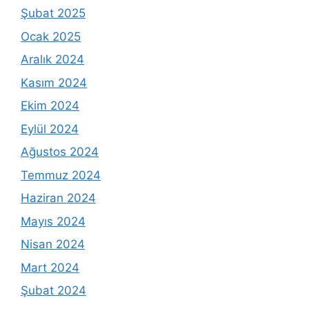
Şubat 2025
Ocak 2025
Aralık 2024
Kasım 2024
Ekim 2024
Eylül 2024
Ağustos 2024
Temmuz 2024
Haziran 2024
Mayıs 2024
Nisan 2024
Mart 2024
Şubat 2024