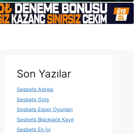
Son Yazılar
Sesbets Adresi
Sesbets Giriş
Sesbets Espor Oyunları
Sesbets Blackjack Kayıt
Sesbets En İyi