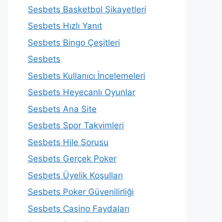
Sesbets Basketbol Şikayetleri
Sesbets Hızlı Yanıt
Sesbets Bingo Çeşitleri
Sesbets
Sesbets Kullanıcı İncelemeleri
Sesbets Heyecanlı Oyunlar
Sesbets Ana Site
Sesbets Spor Takvimleri
Sesbets Hile Sorusu
Sesbets Gerçek Poker
Sesbets Üyelik Koşulları
Sesbets Poker Güvenilirliği
Sesbets Casino Faydaları