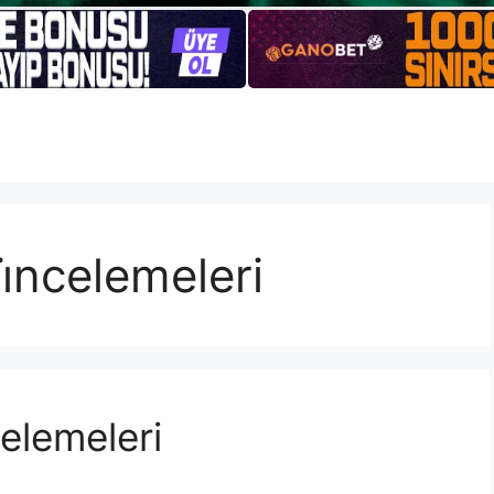
i̇ncelemeleri
celemeleri