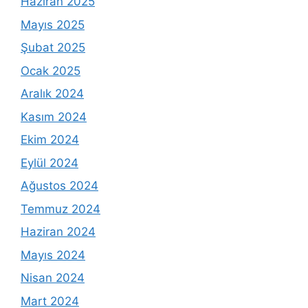
Haziran 2025
Mayıs 2025
Şubat 2025
Ocak 2025
Aralık 2024
Kasım 2024
Ekim 2024
Eylül 2024
Ağustos 2024
Temmuz 2024
Haziran 2024
Mayıs 2024
Nisan 2024
Mart 2024