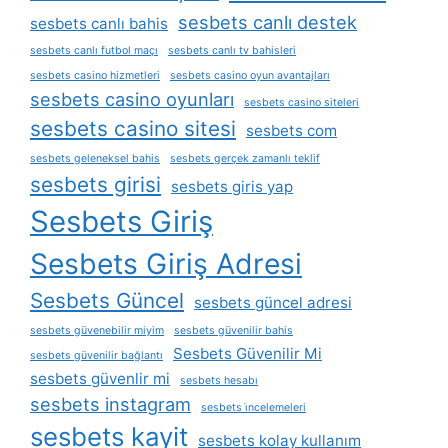
sesbets canlı destek
sesbets canlı bahis
sesbets canlı futbol maçı
sesbets canlı tv bahisleri
sesbets casino hizmetleri
sesbets casino oyun avantajları
sesbets casino oyunları
sesbets casino siteleri
sesbets casino sitesi
sesbets com
sesbets geleneksel bahis
sesbets gerçek zamanlı teklif
sesbets girisi
sesbets giris yap
Sesbets Giriş
Sesbets Giriş Adresi
Sesbets Güncel
sesbets güncel adresi
sesbets güvenebilir miyim
sesbets güvenilir bahis
Sesbets Güvenilir Mi
sesbets güvenilir bağlantı
sesbets güvenlir mi
sesbets hesabı
sesbets instagram
sesbets i̇ncelemeleri
sesbets kayit
sesbets kolay kullanım