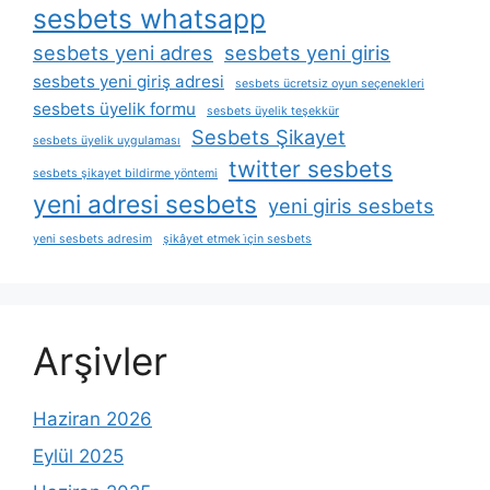
sesbets whatsapp
sesbets yeni adres
sesbets yeni giris
sesbets yeni giriş adresi
sesbets ücretsiz oyun seçenekleri
sesbets üyelik formu
sesbets üyelik teşekkür
Sesbets Şikayet
sesbets üyelik uygulaması
twitter sesbets
sesbets şikayet bildirme yöntemi
yeni adresi sesbets
yeni giris sesbets
yeni sesbets adresim
şikâyet etmek i̇çin sesbets
Arşivler
Haziran 2026
Eylül 2025