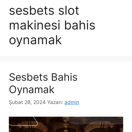
sesbets slot
makinesi bahis
oynamak
Sesbets Bahis
Oynamak
Şubat 28, 2024
Yazarı:
admin