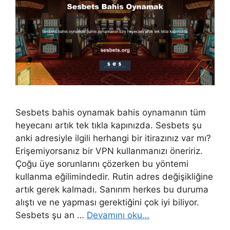
Sesbets bahis oynamak bahis oynamanın tüm
heyecanı artık tek tıkla kapınızda. Sesbets şu
anki adresiyle ilgili herhangi bir itirazınız var mı?
Erişemiyorsanız bir VPN kullanmanızı öneririz.
Çoğu üye sorunlarını çözerken bu yöntemi
kullanma eğilimindedir. Rutin adres değişikliğine
artık gerek kalmadı. Sanırım herkes bu duruma
alıştı ve ne yapması gerektiğini çok iyi biliyor.
Sesbets şu an …
Devamını oku…