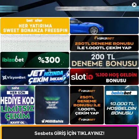
×
Sesbets GİRİŞ İÇİN TIKLAYINIZ!