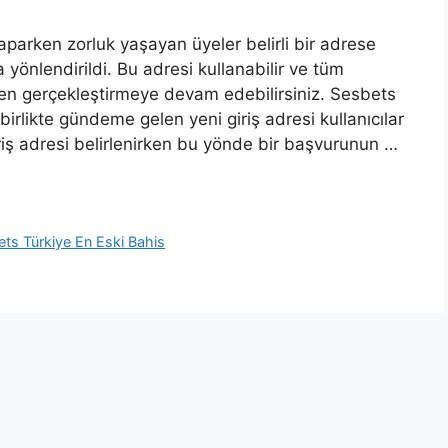
parken zorluk yaşayan üyeler belirli bir adrese
 yönlendirildi. Bu adresi kullanabilir ve tüm
den gerçekleştirmeye devam edebilirsiniz. Sesbets
birlikte gündeme gelen yeni giriş adresi kullanıcılar
iriş adresi belirlenirken bu yönde bir başvurunun …
ts Türkiye En Eski Bahis