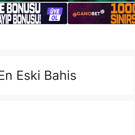
En Eski Bahis