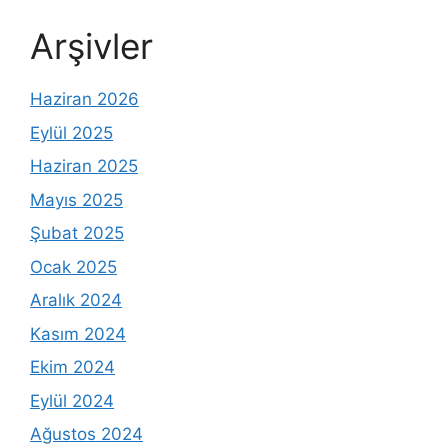
Arşivler
Haziran 2026
Eylül 2025
Haziran 2025
Mayıs 2025
Şubat 2025
Ocak 2025
Aralık 2024
Kasım 2024
Ekim 2024
Eylül 2024
Ağustos 2024