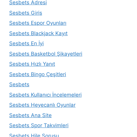
Sesbets Adresi
Sesbets Giriş
Sesbets Espor Oyunları
Sesbets Blackjack Kayıt
Sesbets En İyi
Sesbets Basketbol Şikayetleri
Sesbets Hızlı Yanıt
Sesbets Bingo Çeşitleri
Sesbets
Sesbets Kullanıcı İncelemeleri
Sesbets Heyecanlı Oyunlar
Sesbets Ana Site
Sesbets Spor Takvimleri
Sesbets Hile Sorusu