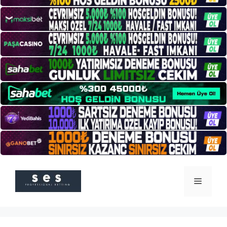
İçeriğe
atla
Menü