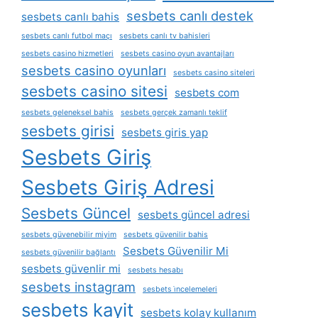
sesbets canlı destek
sesbets canlı bahis
sesbets canlı futbol maçı
sesbets canlı tv bahisleri
sesbets casino hizmetleri
sesbets casino oyun avantajları
sesbets casino oyunları
sesbets casino siteleri
sesbets casino sitesi
sesbets com
sesbets geleneksel bahis
sesbets gerçek zamanlı teklif
sesbets girisi
sesbets giris yap
Sesbets Giriş
Sesbets Giriş Adresi
Sesbets Güncel
sesbets güncel adresi
sesbets güvenebilir miyim
sesbets güvenilir bahis
Sesbets Güvenilir Mi
sesbets güvenilir bağlantı
sesbets güvenlir mi
sesbets hesabı
sesbets instagram
sesbets i̇ncelemeleri
sesbets kayit
sesbets kolay kullanım