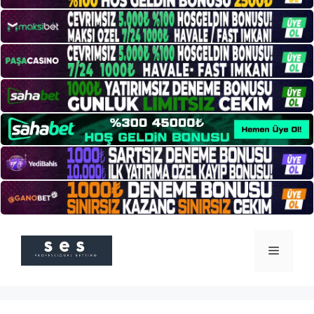
İçeriğe
atla
Menü