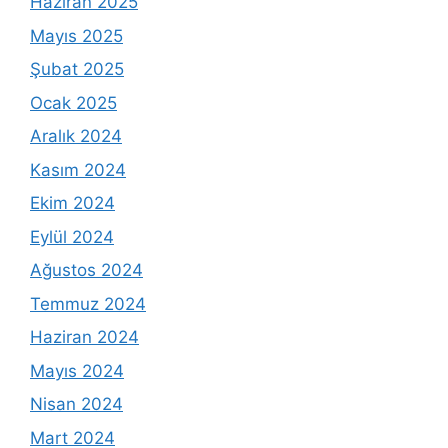
Haziran 2025
Mayıs 2025
Şubat 2025
Ocak 2025
Aralık 2024
Kasım 2024
Ekim 2024
Eylül 2024
Ağustos 2024
Temmuz 2024
Haziran 2024
Mayıs 2024
Nisan 2024
Mart 2024