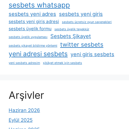
sesbets whatsapp
sesbets yeni adres
sesbets yeni giris
sesbets yeni giriş adresi
sesbets ücretsiz oyun seçenekleri
sesbets üyelik formu
sesbets üyelik teşekkür
Sesbets Şikayet
sesbets üyelik uygulaması
twitter sesbets
sesbets şikayet bildirme yöntemi
yeni adresi sesbets
yeni giris sesbets
yeni sesbets adresim
şikâyet etmek i̇çin sesbets
Arşivler
Haziran 2026
Eylül 2025