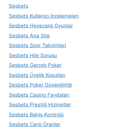
Sesbets
Sesbets Kullanıcı İncelemeleri
Sesbets Heyecanlı Oyunlar
Sesbets Ana Site
Sesbets Spor Takvimleri
Sesbets Hile Sorusu
Sesbets Gerçek Poker
Sesbets Üyelik Koşulları
Sesbets Poker Güvenilirliği
Sesbets Casino Faydaları
Sesbets Prestijli Hizmetler
Sesbets Bahis Kontrolü
Sesbets Canlı Oranlar