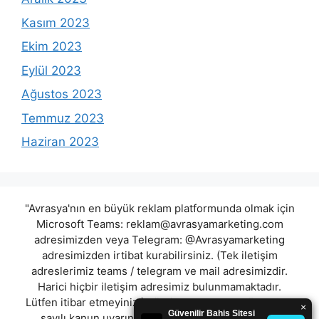
Kasım 2023
Ekim 2023
Eylül 2023
Ağustos 2023
Temmuz 2023
Haziran 2023
"Avrasya'nın en büyük reklam platformunda olmak için
Microsoft Teams:
reklam@avrasyamarketing.com
adresimizden veya Telegram: @Avrasyamarketing
adresimizden irtibat kurabilirsiniz. (Tek iletişim
adreslerimiz teams / telegram ve mail adresimizdir.
Harici hiçbir iletişim adresimiz bulunmamaktadır.
Lütfen itibar etmeyiniz.) Türkiye yasalarına göre 7258
sayılı kanun uyarınca yasa dışı bahis oynamanın