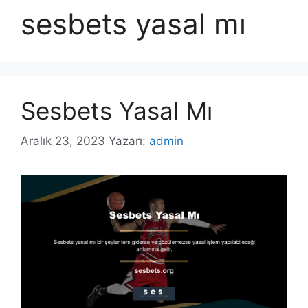
sesbets yasal mı
Sesbets Yasal Mı
Aralık 23, 2023
Yazarı:
admin