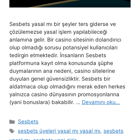
Sesbets yasal mı bir şeyler ters giderse ve
çözülemezse yasal işlem yapılabileceği
anlamına gelir. Bir casino sitesinin dolandırıcı
olup olmadığı sorusu potansiyel kullanıcıları
tedirgin etmektedir. İnsanların Sesbets
platformuna kayıt olma konusunda şüphe
duymalarının ana nedeni, casino sitelerine
duyulan genel güvensizliktir. Sesbets bir
aldatmaca olup olmadığını merak eden herkes
yalnızca casino dünyasının promosyonlarına
(yani bonuslara) bakabilir. …
Devamını oku…
Kategoriler
Sesbets
Etiketler
sesbets üyeleri yasal mı yasal mı
,
sesbets