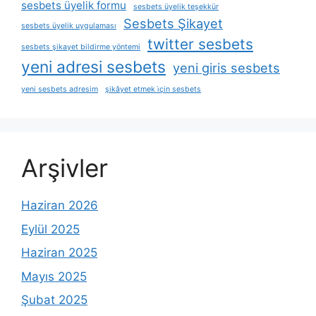
sesbets üyelik formu
sesbets üyelik teşekkür
Sesbets Şikayet
sesbets üyelik uygulaması
twitter sesbets
sesbets şikayet bildirme yöntemi
yeni adresi sesbets
yeni giris sesbets
yeni sesbets adresim
şikâyet etmek i̇çin sesbets
Arşivler
Haziran 2026
Eylül 2025
Haziran 2025
Mayıs 2025
Şubat 2025