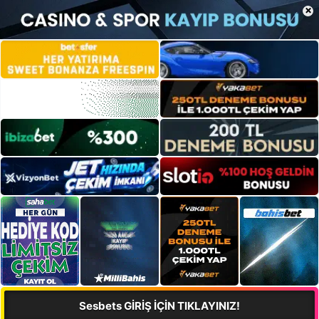
×
Sesbets GİRİŞ İÇİN TIKLAYINIZ!