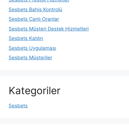
Sesbets Bahis Kontrolü
Sesbets Canlı Oranlar
Sesbets Müşteri Destek Hizmetleri
Sesbets Katılın
Sesbets Uygulaması
Sesbets Müşteriler
Kategoriler
Sesbets