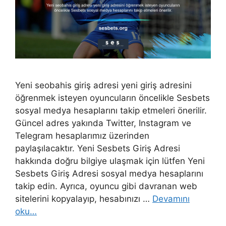
Yeni seobahis giriş adresi yeni giriş adresini
öğrenmek isteyen oyuncuların öncelikle Sesbets
sosyal medya hesaplarını takip etmeleri önerilir.
Güncel adres yakında Twitter, Instagram ve
Telegram hesaplarımız üzerinden
paylaşılacaktır. Yeni Sesbets Giriş Adresi
hakkında doğru bilgiye ulaşmak için lütfen Yeni
Sesbets Giriş Adresi sosyal medya hesaplarını
takip edin. Ayrıca, oyuncu gibi davranan web
sitelerini kopyalayıp, hesabınızı …
Devamını
oku…