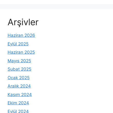
Arşivler
Haziran 2026
Eylül 2025
Haziran 2025
Mayıs 2025
Şubat 2025
Ocak 2025
Aralık 2024
Kasım 2024
Ekim 2024
Eylül 2024