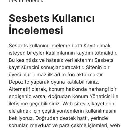
devam edecek.
Sesbets Kullanıcı
İncelemesi
Sesbets kullanıcı inceleme hattı.Kayıt olmak
isteyen bireyler katılımlarının kaydını tutmalıdır.
Bu kesintisiz ve hatasız veri aktarımı Sesbets
kayıt sürecini sonuçlandıracaktır. Sitenin bir
üyesi olur olmaz ilk adım fon aktarmaktır.
Depozito yaparak oyuna katılabilirsiniz.
Alternatif olarak, konum hakkında herhangi bir
endişeniz varsa, doğrudan Konum Yöneticisi ile
iletişime geçebilirsiniz. Web sitesi şikayetlerini
ele almak için çeşitli yöntemlerin kullanılmasını
bekliyoruz. Doğrudan destek hattı, yerinde
sorunlar, mevduat ve para çekme işlemleri, web