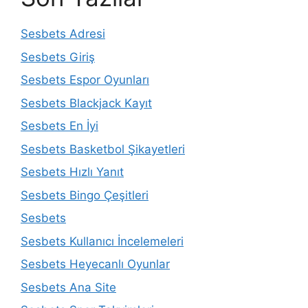
Sesbets Adresi
Sesbets Giriş
Sesbets Espor Oyunları
Sesbets Blackjack Kayıt
Sesbets En İyi
Sesbets Basketbol Şikayetleri
Sesbets Hızlı Yanıt
Sesbets Bingo Çeşitleri
Sesbets
Sesbets Kullanıcı İncelemeleri
Sesbets Heyecanlı Oyunlar
Sesbets Ana Site