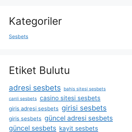
Kategoriler
Sesbets
Etiket Bulutu
adresi sesbets
bahis sitesi sesbets
casino sitesi sesbets
canli sesbets
girisi sesbets
giris adresi sesbets
güncel adresi sesbets
giris sesbets
güncel sesbets
kayit sesbets