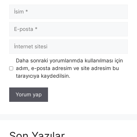
İsim
E-
posta
İnternet
sitesi
Daha sonraki yorumlarımda kullanılması için
adım, e-posta adresim ve site adresim bu
tarayıcıya kaydedilsin.
Son Yazılar