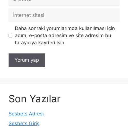
posta
İnternet
sitesi
Daha sonraki yorumlarımda kullanılması için
adım, e-posta adresim ve site adresim bu
tarayıcıya kaydedilsin.
Son Yazılar
Sesbets Adresi
Sesbets Giriş