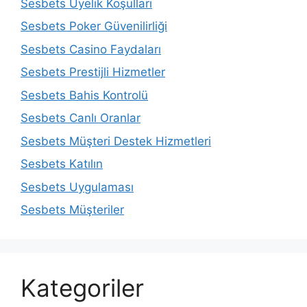
Sesbets Üyelik Koşulları
Sesbets Poker Güvenilirliği
Sesbets Casino Faydaları
Sesbets Prestijli Hizmetler
Sesbets Bahis Kontrolü
Sesbets Canlı Oranlar
Sesbets Müşteri Destek Hizmetleri
Sesbets Katılın
Sesbets Uygulaması
Sesbets Müşteriler
Kategoriler