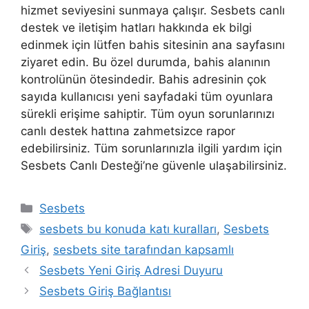
hizmet seviyesini sunmaya çalışır. Sesbets canlı
destek ve iletişim hatları hakkında ek bilgi
edinmek için lütfen bahis sitesinin ana sayfasını
ziyaret edin. Bu özel durumda, bahis alanının
kontrolünün ötesindedir. Bahis adresinin çok
sayıda kullanıcısı yeni sayfadaki tüm oyunlara
sürekli erişime sahiptir. Tüm oyun sorunlarınızı
canlı destek hattına zahmetsizce rapor
edebilirsiniz. Tüm sorunlarınızla ilgili yardım için
Sesbets Canlı Desteği’ne güvenle ulaşabilirsiniz.
Kategoriler
Sesbets
Etiketler
sesbets bu konuda katı kuralları
,
Sesbets
Giriş
,
sesbets site tarafından kapsamlı
Sesbets Yeni Giriş Adresi Duyuru
Sesbets Giriş Bağlantısı