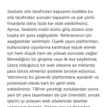
Sesbets site tarafından kapsamlı özellikle bu
site tarafından sunulan kapsamlı ve çok yönlü
fırsatlarla daha fazla kar elde edebilirsiniz.
Ayrıca, Sesbets mobil dostu giriş düzeni size
başka bir şans sağlayabilir. Referansınız için
aşağıdakiler verilmiştir. Üyelik yayın platformları,
kullanıcılara oyunlarına katılmaya teşvik etmek
için hem düşük hem de yüksek bonuslar sağlar.
Bilmediğiniz bir girişime veya ilk kez keşfetmek
üzere olduğunuz bir web sitesine az miktarda
para tahsis etmenizi şiddetle tavsiye ediyoruz.
Yatırımınızı bu güvenilir platformlara ayırabilir ve
potansiyel olarak karlı bir getiri elde
edebilirsiniz. TIB’nin yarattığı zorluklardan sonra
yeni bir yere taşınmaları da çok önemlidir, ancak
işlerini iyi anlayan web sitelerinde işlemler