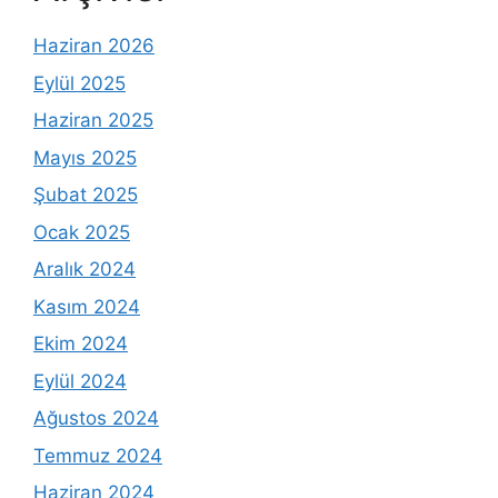
Haziran 2026
Eylül 2025
Haziran 2025
Mayıs 2025
Şubat 2025
Ocak 2025
Aralık 2024
Kasım 2024
Ekim 2024
Eylül 2024
Ağustos 2024
Temmuz 2024
Haziran 2024