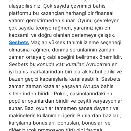
ulaşabilirsiniz. Çok sayıda çevrimiçi bahis
platformu bu kazançları herhangi bir finansal
yatırım gerektirmeden sunar. Oyunu çevreleyen
çok sayıda teoriye rağmen, yararınız için en
kapsamlı ve doğru olanları derlemeye çalıştık.
Sesbets
Maçları yüksek tanımlı izleme seçeneği
olmasına rağmen, donma sorunlarının zaman
zaman ortaya çıkabileceğini belirtmek önemlidir.
Sesbets bu konuda katı kuralları
Avrupa’nın en
iyi bahis markalarından biri olarak kabul edilir ve
bazen geçici kapanışlarla karşılaşabilir. Sesbets
zaman zaman kazalar yaşayan Avrupa bahis
sitelerinden biridir. Poker, casinolarındaki en
popüler oyunlardan biridir ve çeşitli varyasyonlar
sunar. Bazı oyunlar tamamen şansa dayanır ve
makinelerin kullanımını içerir. Bunlardan bazıları,
karşılama bonusları, bonusları, bonusları ve
diğer birçok promosyon türü gibi faydalı