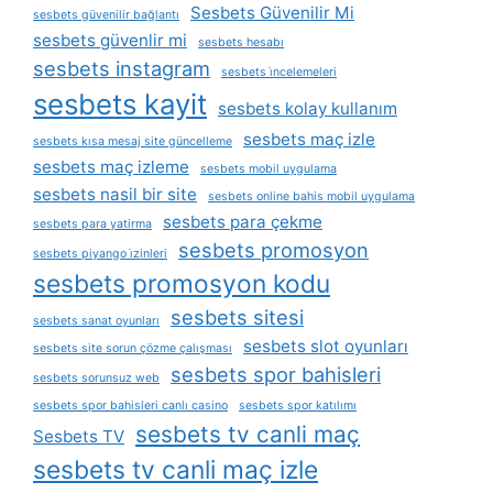
Sesbets Güvenilir Mi
sesbets güvenilir bağlantı
sesbets güvenlir mi
sesbets hesabı
sesbets instagram
sesbets i̇ncelemeleri
sesbets kayit
sesbets kolay kullanım
sesbets maç izle
sesbets kısa mesaj site güncelleme
sesbets maç izleme
sesbets mobil uygulama
sesbets nasil bir site
sesbets online bahis mobil uygulama
sesbets para çekme
sesbets para yatirma
sesbets promosyon
sesbets piyango i̇zinleri
sesbets promosyon kodu
sesbets sitesi
sesbets sanat oyunları
sesbets slot oyunları
sesbets site sorun çözme çalışması
sesbets spor bahisleri
sesbets sorunsuz web
sesbets spor bahisleri canlı casino
sesbets spor katılımı
sesbets tv canli maç
Sesbets TV
sesbets tv canli maç izle