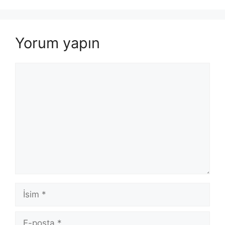
Yorum yapın
Yorum
İsim
E-