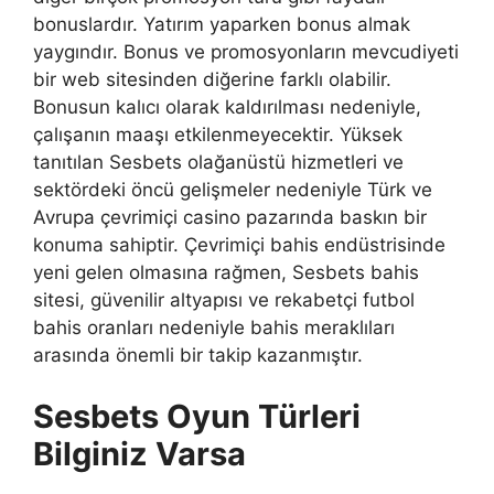
bonuslardır. Yatırım yaparken bonus almak
yaygındır. Bonus ve promosyonların mevcudiyeti
bir web sitesinden diğerine farklı olabilir.
Bonusun kalıcı olarak kaldırılması nedeniyle,
çalışanın maaşı etkilenmeyecektir. Yüksek
tanıtılan Sesbets olağanüstü hizmetleri ve
sektördeki öncü gelişmeler nedeniyle Türk ve
Avrupa çevrimiçi casino pazarında baskın bir
konuma sahiptir. Çevrimiçi bahis endüstrisinde
yeni gelen olmasına rağmen, Sesbets bahis
sitesi, güvenilir altyapısı ve rekabetçi futbol
bahis oranları nedeniyle bahis meraklıları
arasında önemli bir takip kazanmıştır.
Sesbets Oyun Türleri
Bilginiz Varsa