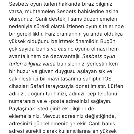
Sesbets oyun türleri hakkında biraz bilginiz
varsa, muhtemelen Sesbets bahislerine aşina
olursunuz! Canlı destek, lisans düzenlemeleri
nedeniyle sürekli olarak izlenen oyun sitelerinde
bir gerekliliktir. Faiz oranlarının şu anda oldukça
yüksek olduğunu belirtmek önemlidir. Bugün
çok sayıda bahis ve casino oyunu olması hem
avantajlı hem de dezavantajlı!
Sesbets oyun
türleri bilginiz varsa
bahislerinizi yerleştirirken
bir huzur ve güven duygusu aşılayan şık ve
sakinleştirici bir mavi tasarıma sahiptir. İOS
cihazları Safari tarayıcısıyla donatılmıştır. Lütfen
adınızı, doğum tarihinizi, adınızı, cep telefonu
numaranızı ve e -posta adresinizi sağlayın.
Paylaşmak istediğiniz ek bilgileri de
eklemelisiniz. Mevcut adresiniz değiştiğinde,
adresinizi güncellemeniz gerekir. Canlı bahis
adresi sürekli olarak kullanıcılarına en yüksek