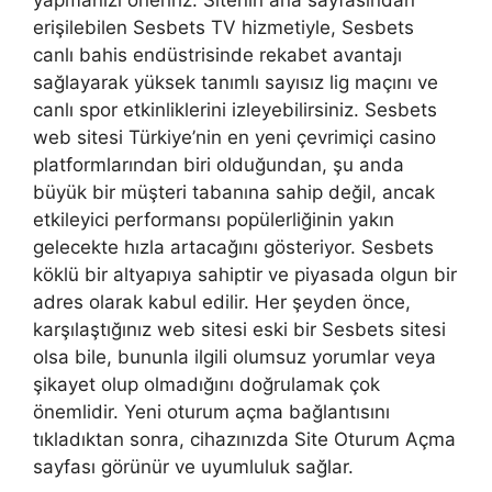
yapmanızı öneririz. Sitenin ana sayfasından
erişilebilen Sesbets TV hizmetiyle, Sesbets
canlı bahis endüstrisinde rekabet avantajı
sağlayarak yüksek tanımlı sayısız lig maçını ve
canlı spor etkinliklerini izleyebilirsiniz. Sesbets
web sitesi Türkiye’nin en yeni çevrimiçi casino
platformlarından biri olduğundan, şu anda
büyük bir müşteri tabanına sahip değil, ancak
etkileyici performansı popülerliğinin yakın
gelecekte hızla artacağını gösteriyor. Sesbets
köklü bir altyapıya sahiptir ve piyasada olgun bir
adres olarak kabul edilir. Her şeyden önce,
karşılaştığınız web sitesi eski bir Sesbets sitesi
olsa bile, bununla ilgili olumsuz yorumlar veya
şikayet olup olmadığını doğrulamak çok
önemlidir. Yeni oturum açma bağlantısını
tıkladıktan sonra, cihazınızda Site Oturum Açma
sayfası görünür ve uyumluluk sağlar.