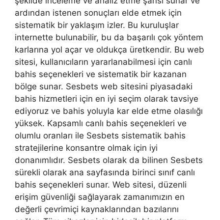
şekilde inceleme ve analiz etme şansı sunar ve
ardından istenen sonuçları elde etmek için
sistematik bir yaklaşım izler. Bu kuruluşlar
internette bulunabilir, bu da başarılı çok yöntem
karlarına yol açar ve oldukça üretkendir. Bu web
sitesi, kullanıcıların yararlanabilmesi için canlı
bahis seçenekleri ve sistematik bir kazanan
bölge sunar. Sesbets web sitesini piyasadaki
bahis hizmetleri için en iyi seçim olarak tavsiye
ediyoruz ve bahis yoluyla kar elde etme olasılığı
yüksek. Kapsamlı canlı bahis seçenekleri ve
olumlu oranları ile Sesbets sistematik bahis
stratejilerine konsantre olmak için iyi
donanımlıdır. Sesbets olarak da bilinen Sesbets
sürekli olarak ana sayfasında birinci sınıf canlı
bahis seçenekleri sunar. Web sitesi, düzenli
erişim güvenliği sağlayarak zamanımızın en
değerli çevrimiçi kaynaklarından bazılarını